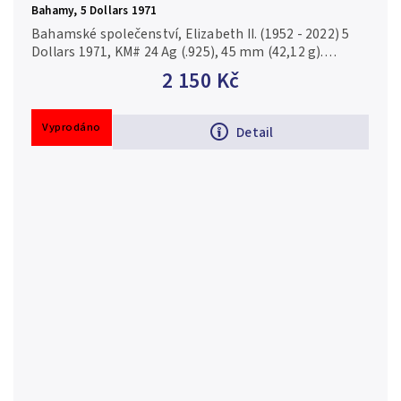
Bahamy, 5 Dollars 1971
Bahamské společenství, Elizabeth II. (1952 - 2022) 5
Dollars 1971, KM# 24 Ag (.925), 45 mm (42,12 g).
Stříbrná neoběžná mince. Mincovna: The Franklin
2 150 Kč
Mint, Pennsylvania - USA....
Vyprodáno
Detail