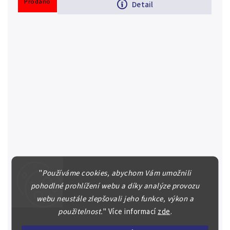
Prodáno
Detail
"
Používáme cookies, abychom Vám umožnili
pohodlné prohlížení webu a díky analýze provozu
20 Haléř 2001
webu neustále zlepšovali jeho funkce, výkon a
Česká republika (1993 - ) 20 haléř 2001, Aurea C3,
použitelnost.
"
Více informací
zde
.
krásná zachovalost, ilustrační foto
25 Kč