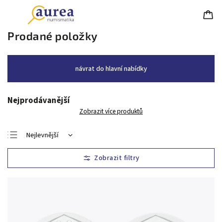
Prodané položky
návrat do hlavní nabídky
Nejprodávanější
Zobrazit více produktů
Nejlevnější
Nejdražší
Nejprodávanější
Abecedně
Chronologicky