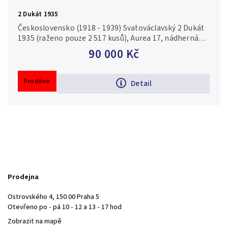
2 Dukát 1935
Československo (1918 - 1939) Svatováclavský 2 Dukát
1935 (raženo pouze 2 517 kusů), Aurea 17, nádherná
zachovalost Au 0,986, 25 mm (6,98 g)
90 000 Kč
Prodáno
Detail
Prodejna
Ostrovského 4, 150 00 Praha 5
Otevřeno po - pá 10 - 12 a 13 - 17 hod
Zobrazit na mapě