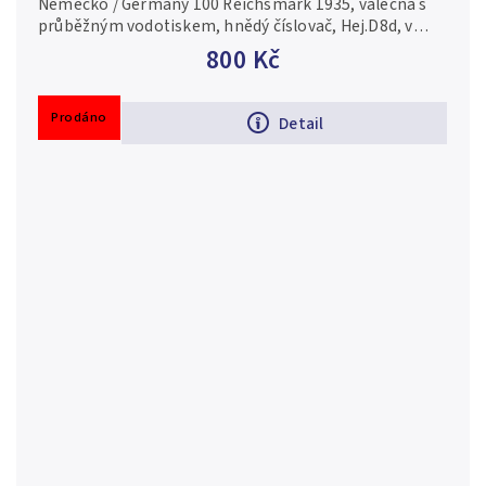
Německo / Germany 100 Reichsmark 1935, válečná s
průběžným vodotiskem, hnědý číslovač, Hej.D8d, v
případě konkrétní série je foto pouze ilustrační 2/VF
800 Kč
Prodáno
Detail