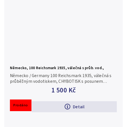
Německo, 100 Reichsmark 1935, válečná s průb. vod.,
CHYBOTISK, Hej.D8d
Německo / Germany 100 Reichsmark 1935, válečná s
průběžným vodotiskem, CHYBOTISK s posunem
číslovače úředně označený razítkem, Hej.D8d 3/VG
1 500 Kč
Prodáno
Detail