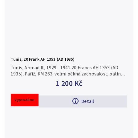
Tunis, 20 Frank AH 1353 (AD 1935)
Tunis, Ahmad II., 1929 - 1942 20 Francs AH 1353 (AD
1935), Paříž, KM.263, velmi pěkná zachovalost, patina,
zbytky lesku, drobné rysky
1 200 Kč
Vyprodáno
Detail