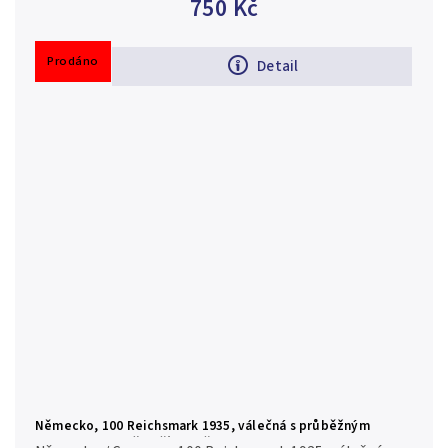
750 Kč
Prodáno
Detail
Německo, 100 Reichsmark 1935, válečná s průběžným
vodotiskem, hnědý číslovač, Hej.D8d