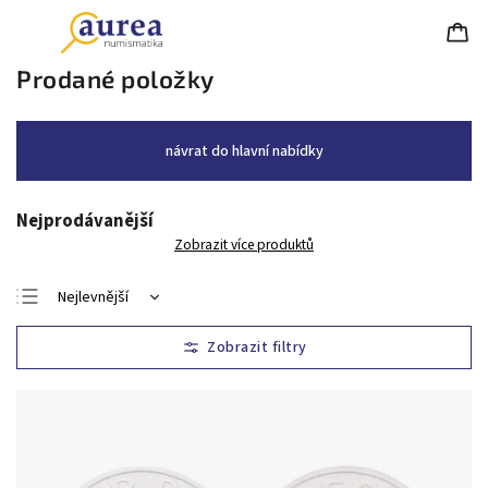
Prodané položky
návrat do hlavní nabídky
Nejprodávanější
Zobrazit více produktů
Nejlevnější
Nejdražší
Nejprodávanější
Abecedně
Chronologicky