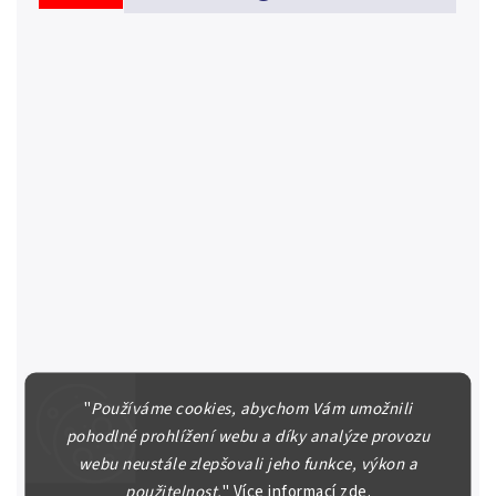
Honduras, Lempira 1935
"
Používáme cookies, abychom Vám umožnili
Republika, 1862 - Un Lempira 1935, KM.75, pěkná
pohodlné prohlížení webu a díky analýze provozu
zachovalost, patina, rysky, zbytky lesku
webu neustále zlepšovali jeho funkce, výkon a
700 Kč
použitelnost.
"
Více informací
zde
.