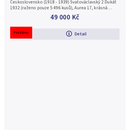
Československo (1918 - 1939) Svatováclavský 2 Dukát
1932 (raženo pouze 5 496 kusů), Aurea 17, krásná
zachovalost s ražebním leskem Au 0,986, 25 mm (6,98
49 000 Kč
g)
Prodáno
Detail