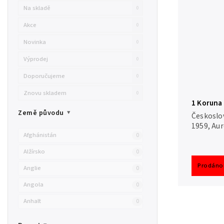
Na skladě
0
Akce
0
Novinka
0
Výprodej
0
Doporučujeme
0
Znovu skladem
0
1 Koruna
Země původu
Českoslov
1959, Aur
Afghánistán
0
Alžírsko
0
Prodáno
Anglie
0
Angola
0
Anhalt
0
Argentina
0