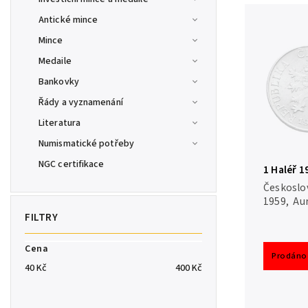
Antické mince
Mince
Medaile
Bankovky
Řády a vyznamenání
Literatura
Numismatické potřeby
NGC certifikace
1 Haléř 1
Českoslov
1959, Aur
Cena
Prodáno
40
Kč
400
Kč