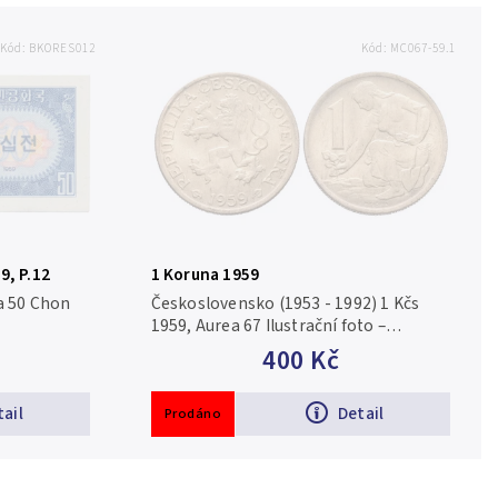
Kód:
BKORES012
Kód:
MC067-59.1
9, P.12
1 Koruna 1959
a 50 Chon
Československo (1953 - 1992) 1 Kčs
1959, Aurea 67 Ilustrační foto –
v případě oběžných mincí vydávaných
400 Kč
ve vysokých nákladech nebo v případě
investičních mincí a mincí...
tail
Detail
Prodáno