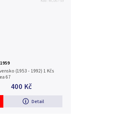
Kód:
MC067-59
 1959
ensko (1953 - 1992) 1 Kčs
ea 67
400 Kč
Detail