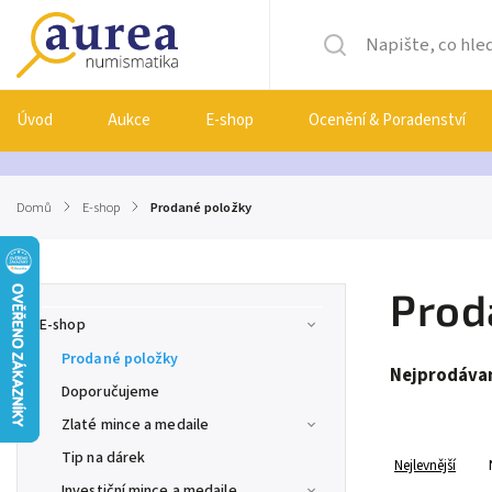
Úvod
Aukce
E-shop
Ocenění & Poradenství
Domů
/
E-shop
/
Prodané položky
Prod
E-shop
Prodané položky
Nejprodávan
Doporučujeme
Zlaté mince a medaile
Tip na dárek
Nejlevnější
Investiční mince a medaile