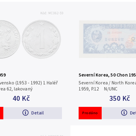
Kód:
MC062-59
959
Severní Korea, 50 Chon 195
ensko (1953 - 1992) 1 Haléř
Severní Korea / North Kore
ea 62, lakovaný
1959, P.12 N/UNC
40 Kč
350 Kč
Detail
De
Prodáno