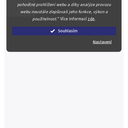
František Josef I. (1848 - 1916) Zlatník 1886, Ves. 67,
pohodlné prohlížení webu a díky analýze provozu
luxusní zachovalost
webu neustále zlepšovali jeho funkce, výkon a
800 Kč
použitelnost.
"
Více informací
zde
.
Souhlasím
Prodáno
Detail
Nastavení