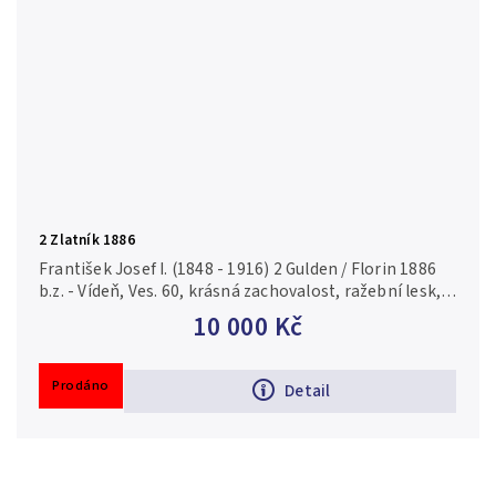
2 Zlatník 1886
František Josef I. (1848 - 1916) 2 Gulden / Florin 1886
b.z. - Vídeň, Ves. 60, krásná zachovalost, ražební lesk,
patina, rysky a drobné hranky
10 000 Kč
Prodáno
Detail