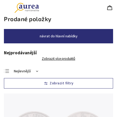
Prodané položky
návrat do hlavní nabídky
Nejprodávanější
Zobrazit více produktů
Nejlevnější
Nejdražší
Nejprodávanější
Abecedně
Chronologicky