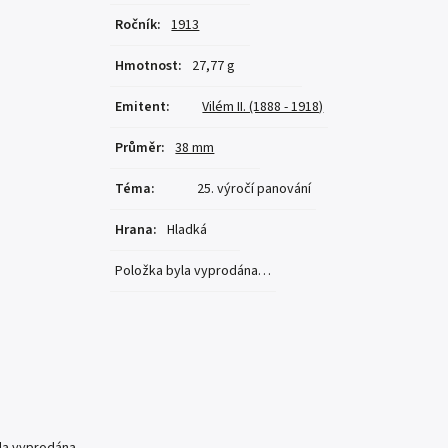
Ročník
:
1913
Hmotnost
:
27,77 g
Emitent
:
Vilém II. (1888 - 1918)
Průměr
:
38 mm
Téma
:
25. výročí panování
Hrana
:
Hladká
Položka byla vyprodána…