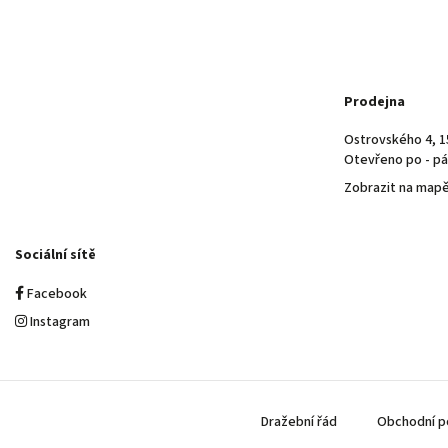
Prodejna
Ostrovského 4, 1
Otevřeno po - pá 
Zobrazit na map
Sociální sítě
Facebook
Instagram
Dražební řád
Obchodní p