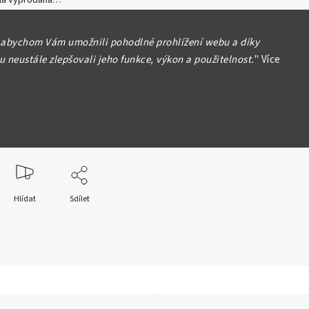
yla vyprodána…
 abychom Vám umožnili pohodlné prohlížení webu a díky
Wilhelm II. (1888 - 1918)
 neustále zlepšovali jeho funkce, výkon a použitelnost.
"
Více
1913 - K 25. výročí panování, pěkná
ost, patina, lakovaný, čištěn
formace
Hlídat
Sdílet