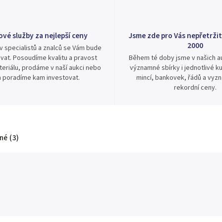
ové služby za nejlepší ceny
Jsme zde pro Vás nepřetržit
2000
v specialistů a znalců se Vám bude
vat. Posoudíme kvalitu a pravost
Během té doby jsme v našich au
eriálu, prodáme v naší aukci nebo
významné sbírky i jednotlivé ku
 poradíme kam investovat.
mincí, bankovek, řádů a vyz
rekordní ceny.
é (3)