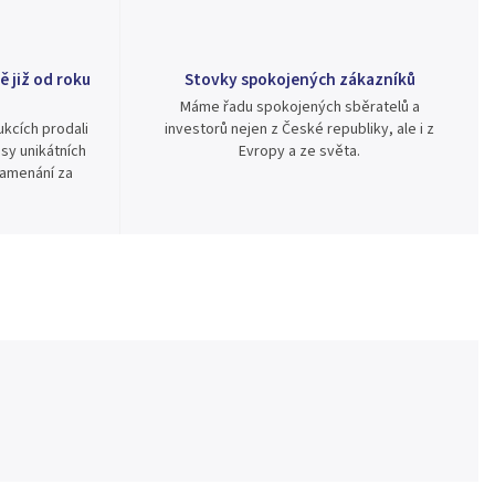
ě již od roku
Stovky spokojených zákazníků
Máme řadu spokojených sběratelů a
kcích prodali
investorů nejen z České republiky, ale i z
sy unikátních
Evropy a ze světa.
namenání za