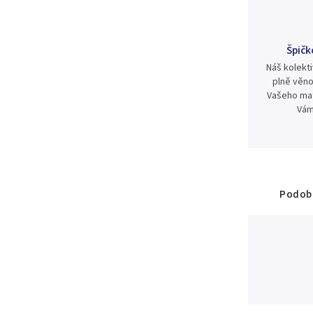
Špičk
Náš kolekti
plně věno
Vašeho mat
Vám
Podobn