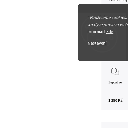
Položka b
"
Používáme cookies,
Prusko, 
analýze provozu webu
5 Marka 
informací
zde
.
zachoval
Nastavení
Detailní in
Zeptat se
1 250 Kč