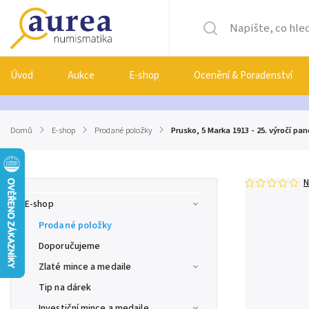
Úvod
Aukce
E-shop
Ocenění & Poradenství
Domů
/
E-shop
/
Prodané položky
/
Prusko, 5 Marka 1913 - 25. výročí pa
N
E-shop
Prodané položky
Doporučujeme
Zlaté mince a medaile
Tip na dárek
Investiční mince a medaile