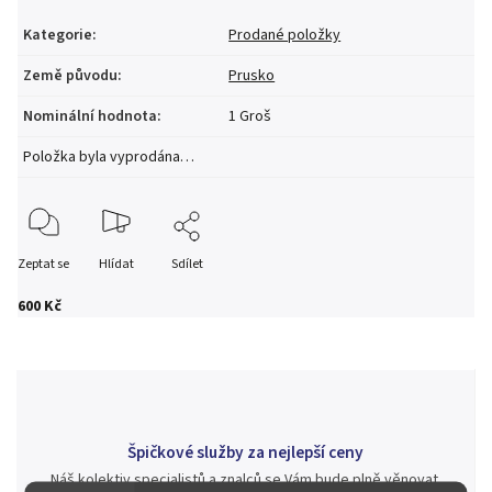
Kategorie
:
Prodané položky
Země původu
:
Prusko
Nominální hodnota
:
1 Groš
Položka byla vyprodána…
Zeptat se
Hlídat
Sdílet
600 Kč
Špičkové služby za nejlepší ceny
Náš kolektiv specialistů a znalců se Vám bude plně věnovat.