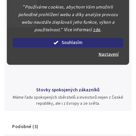
Posoudíme kvalitu a pravost Vašeho materiálu, prodáme v naší
"
Používáme cookies, abychom Vám umožnili
aukci nebo Vám poradíme kam investovat.
pohodlné prohlížení webu a díky analýze provozu
webu neustále zlepšovali jeho funkce, výkon a
použitelnost.
"
Více informací
zde
.
Jsme zde pro Vás nepřetržitě již od roku 2000
Souhlasím
Během té doby jsme v našich aukcích prodali významné sbírky i
jednotlivé kusy unikátních mincí, bankovek, řádů a vyznamenání
Nastavení
za rekordní ceny.
Stovky spokojených zákazníků
Máme řadu spokojených sběratelů a investorů nejen z České
republiky, ale i z Evropy a ze světa.
Podobné (3)