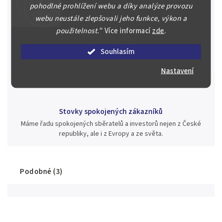
pohodlné prohlížení webu a díky analýze provozu
webu neustále zlepšovali jeho funkce, výkon a
Jsme zde pro Vás nepřetržitě již od roku 2000
použitelnost.
"
Více informací
zde
.
Během té doby jsme v našich aukcích prodali významné sbírky i
Souhlasím
jednotlivé kusy unikátních mincí, bankovek, řádů a vyznamenání
za rekordní ceny.
Nastavení
Stovky spokojených zákazníků
Máme řadu spokojených sběratelů a investorů nejen z České
republiky, ale i z Evropy a ze světa.
Podobné (3)