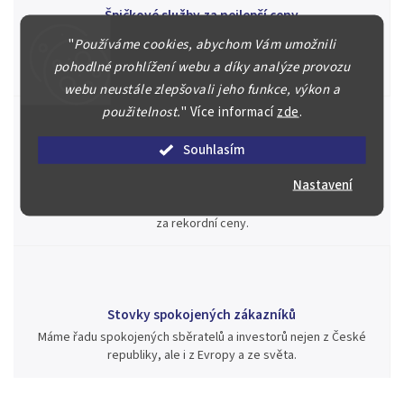
Špičkové služby za nejlepší ceny
Náš kolektiv specialistů a znalců se Vám bude plně věnovat.
"
Používáme cookies, abychom Vám umožnili
Posoudíme kvalitu a pravost Vašeho materiálu, prodáme v naší
pohodlné prohlížení webu a díky analýze provozu
aukci nebo Vám poradíme kam investovat.
webu neustále zlepšovali jeho funkce, výkon a
použitelnost.
"
Více informací
zde
.
Souhlasím
Jsme zde pro Vás nepřetržitě již od roku 2000
Nastavení
Během té doby jsme v našich aukcích prodali významné sbírky i
jednotlivé kusy unikátních mincí, bankovek, řádů a vyznamenání
za rekordní ceny.
Stovky spokojených zákazníků
Máme řadu spokojených sběratelů a investorů nejen z České
republiky, ale i z Evropy a ze světa.