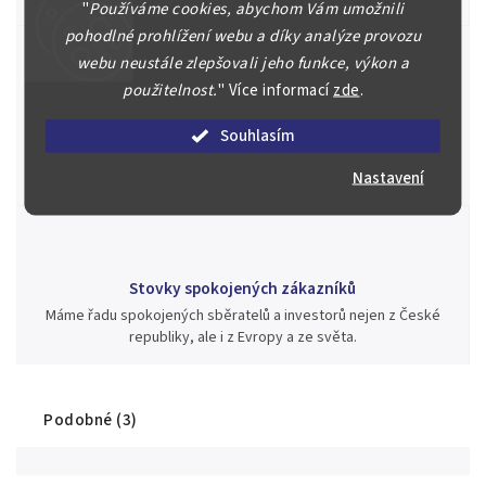
"
Používáme cookies, abychom Vám umožnili
pohodlné prohlížení webu a díky analýze provozu
webu neustále zlepšovali jeho funkce, výkon a
použitelnost.
"
Více informací
zde
.
Jsme zde pro Vás nepřetržitě již od roku 2000
Souhlasím
Během té doby jsme v našich aukcích prodali významné sbírky i
jednotlivé kusy unikátních mincí, bankovek, řádů a vyznamenání
Nastavení
za rekordní ceny.
Stovky spokojených zákazníků
Máme řadu spokojených sběratelů a investorů nejen z České
republiky, ale i z Evropy a ze světa.
Podobné (3)