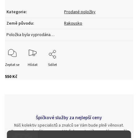
Kategorie
:
Prodané položky
Země původu
:
Rakousko
Položka byla vyprodána…
Zeptat se
Hlídat
Sdílet
550 Kč
Špičkové služby za nejlepší ceny
Náš kolektiv specialistů a znalců se Vám bude plně věnovat.
Posoudíme kvalitu a pravost Vašeho materiálu, prodáme v naší
aukci nebo Vám poradíme kam investovat.