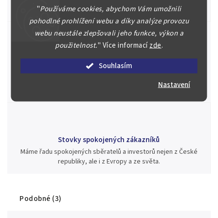
"
Používáme cookies, abychom Vám umožnili
aukci nebo Vám poradíme kam investovat.
pohodlné prohlížení webu a díky analýze provozu
webu neustále zlepšovali jeho funkce, výkon a
použitelnost.
"
Více informací
zde
.
Jsme zde pro Vás nepřetržitě již od roku 2000
Souhlasím
Během té doby jsme v našich aukcích prodali významné sbírky i
jednotlivé kusy unikátních mincí, bankovek, řádů a vyznamenání
Nastavení
za rekordní ceny.
Stovky spokojených zákazníků
Máme řadu spokojených sběratelů a investorů nejen z České
republiky, ale i z Evropy a ze světa.
Podobné (3)