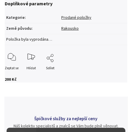
Doplňkové parametry
Kategorie
:
Prodané položky
Země původu
:
Rakousko
Položka byla vyprodána…
Zeptat se
Hlídat
Sdílet
200 Kč
Špičkové služby za nejlepší ceny
Náš kolektiv specialistů a znalců se Vám bude plně věnovat.
Posoudíme kvalitu a pravost Vašeho materiálu, prodáme v naší