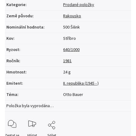
Kategorie
:
Prodané položky
Země původu
:
Rakousko
Nominální hodnota
:
500 Šilink
Kov
:
Stříbro
Ryzost
:
640/1000
Ročník
:
1981
Hmotnost
:
24 g
Emitent
:
II. republika (1945 - )
Téma
:
Otto Bauer
Položka byla vyprodána…
Zeptat se
Hlídat
Sdílet