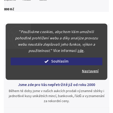
800 Kč
"
Používáme cookies, abychom Vám umožnili
pohodlné prohlížení webu a díky analýze provozu
Špičkové služby za nejlepší ceny
webu neustále zlepšovali jeho funkce, výkon a
Náš kolektiv specialistů a znalců se Vám bude plně věnovat.
použitelnost.
"
Více informací
zde
.
Posoudíme kvalitu a pravost Vašeho materiálu, prodáme v naší
aukci nebo Vám poradíme kam investovat.
Souhlasím
Nastavení
Jsme zde pro Vás nepřetržitě již od roku 2000
Během té doby jsme v našich aukcích prodali významné sbírky i
jednotlivé kusy unikátních mincí, bankovek, řádů a vyznamenání
za rekordní ceny.