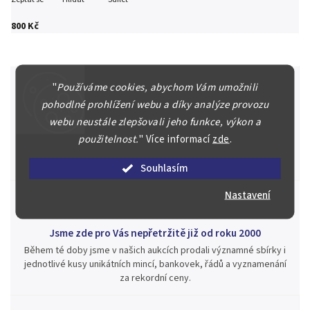
800 Kč
"
Používáme cookies, abychom Vám umožnili
pohodlné prohlížení webu a díky analýze provozu
Špičkové služby za nejlepší ceny
webu neustále zlepšovali jeho funkce, výkon a
Náš kolektiv specialistů a znalců se Vám bude plně věnovat.
použitelnost.
"
Více informací
zde
.
Posoudíme kvalitu a pravost Vašeho materiálu, prodáme v naší
aukci nebo Vám poradíme kam investovat.
Souhlasím
Nastavení
Jsme zde pro Vás nepřetržitě již od roku 2000
Během té doby jsme v našich aukcích prodali významné sbírky i
jednotlivé kusy unikátních mincí, bankovek, řádů a vyznamenání
za rekordní ceny.