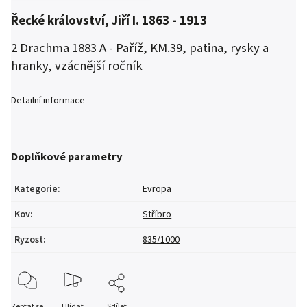
Řecké království, Jiří I. 1863 - 1913
2 Drachma 1883 A - Paříž, KM.39, patina, rysky a
hranky, vzácnější ročník
Detailní informace
Doplňkové parametry
Kategorie
:
Evropa
Kov
:
Stříbro
Ryzost
:
835/1000
Zeptat se
Hlídat
Sdílet