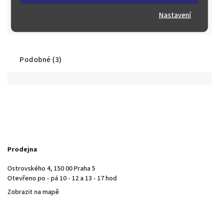
Stovky spokojených zákazníků
Máme řadu spokojených sběratelů a investorů nejen z České
Nastavení
republiky, ale i z Evropy a ze světa.
Podobné (3)
Prodejna
Ostrovského 4, 150 00 Praha 5
Otevřeno po - pá 10 - 12 a 13 - 17 hod
Zobrazit na mapě