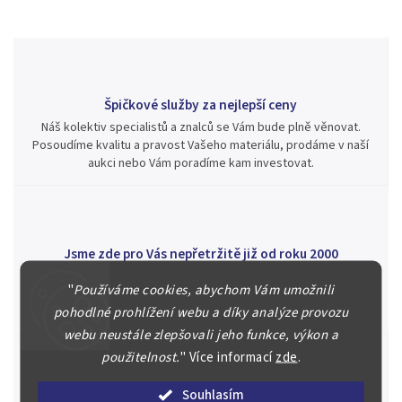
Špičkové služby za nejlepší ceny
Náš kolektiv specialistů a znalců se Vám bude plně věnovat.
Posoudíme kvalitu a pravost Vašeho materiálu, prodáme v naší
aukci nebo Vám poradíme kam investovat.
Jsme zde pro Vás nepřetržitě již od roku 2000
Během té doby jsme v našich aukcích prodali významné sbírky i
"
Používáme cookies, abychom Vám umožnili
jednotlivé kusy unikátních mincí, bankovek, řádů a vyznamenání
pohodlné prohlížení webu a díky analýze provozu
za rekordní ceny.
webu neustále zlepšovali jeho funkce, výkon a
použitelnost.
"
Více informací
zde
.
Souhlasím