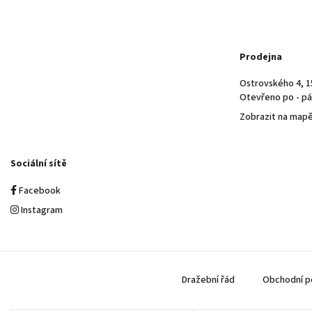
Prodejna
Ostrovského 4, 1
Otevřeno po - pá 
Zobrazit na map
Sociální sítě
Facebook
Instagram
Dražební řád
Obchodní p