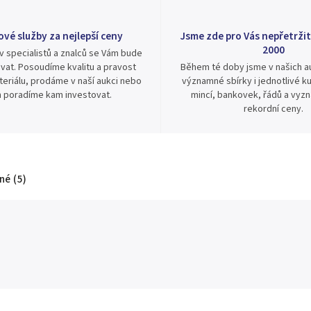
ové služby za nejlepší ceny
Jsme zde pro Vás nepřetržit
2000
v specialistů a znalců se Vám bude
vat. Posoudíme kvalitu a pravost
Během té doby jsme v našich au
eriálu, prodáme v naší aukci nebo
významné sbírky i jednotlivé ku
 poradíme kam investovat.
mincí, bankovek, řádů a vyz
rekordní ceny.
é (5)