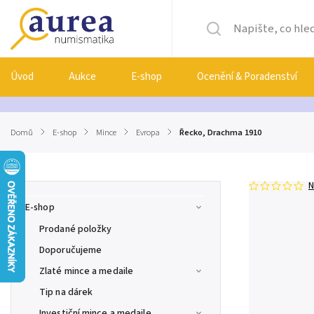
Úvod
Aukce
E-shop
Ocenění & Poradenství
Domů
/
E-shop
/
Mince
/
Evropa
/
Řecko, Drachma 1910
N
E-shop
Prodané položky
Doporučujeme
Zlaté mince a medaile
Tip na dárek
Investiční mince a medaile