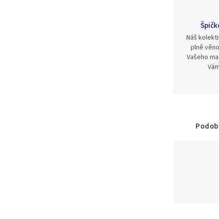
Špičk
Náš kolekti
plně věno
Vašeho mat
Vám
Podobn