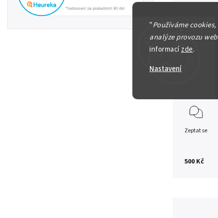
Řecké kr
"
Používáme cookies,
analýze provozu webu
Drachme 
informací
zde
.
patina, 
Nastavení
Detailní in
Zeptat se
500 Kč