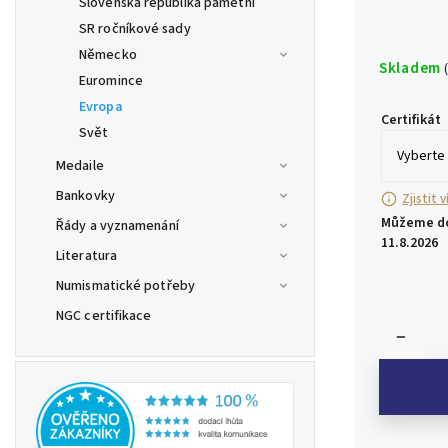
Slovenská republika pamětní
SR ročníkové sady
Německo
Skladem
Euromince
Evropa
Certifikát
Svět
Medaile
Bankovky
Zjistit 
Můžeme do
Řády a vyznamenání
11.8.2026
Literatura
Numismatické potřeby
NGC certifikace