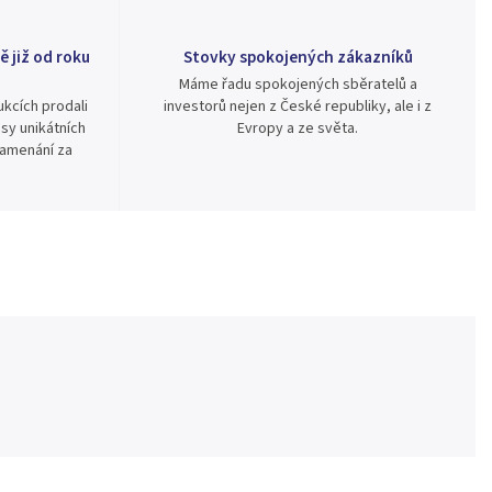
ě již od roku
Stovky spokojených zákazníků
Máme řadu spokojených sběratelů a
kcích prodali
investorů nejen z České republiky, ale i z
sy unikátních
Evropy a ze světa.
namenání za