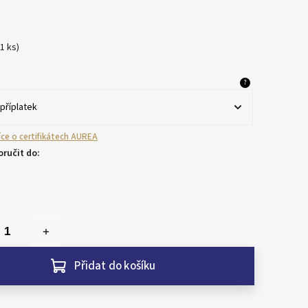
(1 ks)
?
více o certifikátech AUREA
ručit do:
Přidat do košíku