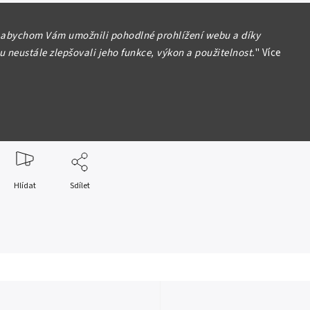
álovství, Jiří I. 1863 - 1913
 abychom Vám umožnili pohodlné prohlížení webu a díky
 neustále zlepšovali jeho funkce, výkon a použitelnost.
"
Více
1910, Paříž, KM.60, pěkná zachovalost,
zbytky lesku, rysky
formace
Hlídat
Sdílet