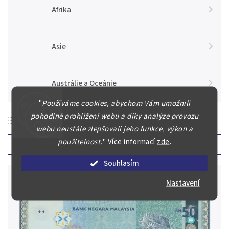
Afrika
Asie
Austrálie a Oceánie
"
Používáme cookies, abychom Vám umožnili
pohodlné prohlížení webu a díky analýze provozu
webu neustále zlepšovali jeho funkce, výkon a
Nejlevnější
použitelnost.
"
Více informací
zde
.
Nejdražší
Souhlasím
Nejprodávanější
Nastavení
Abecedně
Chronologicky