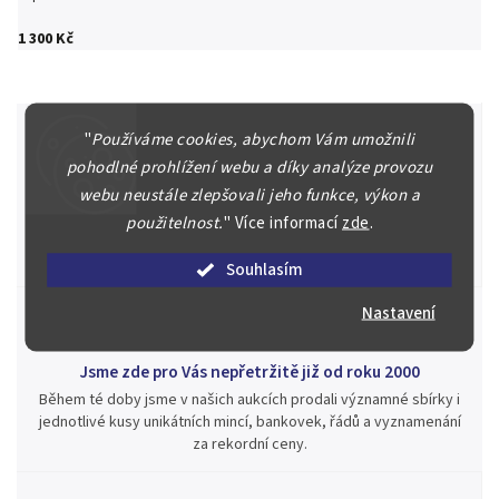
1 300 Kč
"
Používáme cookies, abychom Vám umožnili
pohodlné prohlížení webu a díky analýze provozu
Špičkové služby za nejlepší ceny
webu neustále zlepšovali jeho funkce, výkon a
Náš kolektiv specialistů a znalců se Vám bude plně věnovat.
použitelnost.
"
Více informací
zde
.
Posoudíme kvalitu a pravost Vašeho materiálu, prodáme v naší
aukci nebo Vám poradíme kam investovat.
Souhlasím
Nastavení
Jsme zde pro Vás nepřetržitě již od roku 2000
Během té doby jsme v našich aukcích prodali významné sbírky i
jednotlivé kusy unikátních mincí, bankovek, řádů a vyznamenání
za rekordní ceny.