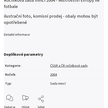
Ročníková sada mincí 2004 - Mistrovství Evropy ve
fotbale
ilustrační foto, komisní prodej - obaly mohou být
opotřebené
Detailní informace
Doplňkové parametry
Kategorie
:
ČSSR a ČR ročníkové sady
Ročník
:
2004
Typ
:
Sada mincí
Zeptat se
Hlídat
Sdílet