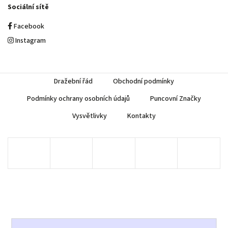
Sociální sítě
Facebook
Instagram
Dražební řád
Obchodní podmínky
Podmínky ochrany osobních údajů
Puncovní Značky
Vysvětlivky
Kontakty
Copyright 2026
AUREA Numismatika
. Všechna práva vyhrazena.