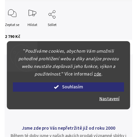
Zeptat se
Hlídat
Sdílet
2 790 Kč
"
Používáme cookies, abychom Vám umožnili
pohodlné prohlížení webu a díky analýze provozu
webu neustále zlepšovali jeho funkce, výkon a
použitelnost.
"
Více informací
zde
.
Špičkové služby za nejlepší ceny
Náš kolektiv specialistů a znalců se Vám bude plně věnovat.
Souhlasím
Posoudíme kvalitu a pravost Vašeho materiálu, prodáme v naší
aukci nebo Vám poradíme kam investovat.
Nastavení
Jsme zde pro Vás nepřetržitě již od roku 2000
Během té doby jsme v našich aukcích prodali významné sbírky i