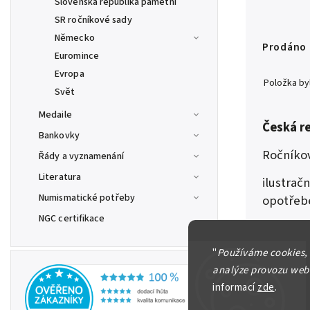
Slovenská republika pamětní
SR ročníkové sady
Německo
Prodáno
Euromince
Evropa
Položka b
Svět
Medaile
Česká r
Bankovky
Ročníkov
Řády a vyznamenání
Literatura
ilustrač
Numismatické potřeby
opotřeb
NGC certifikace
Detailní in
"
Používáme cookies,
analýze provozu webu
informací
zde
.