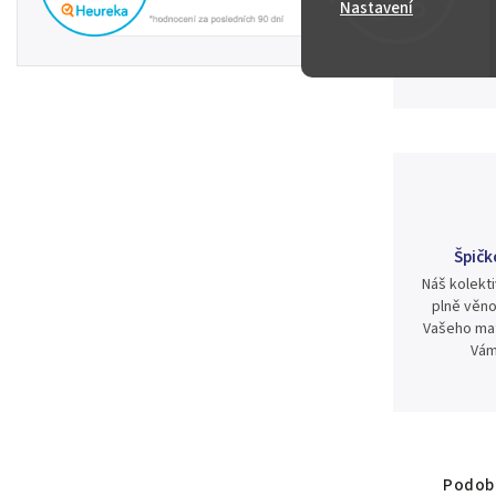
Zeptat se
Nastavení
2 000 Kč
Špičk
Náš kolekti
plně věno
Vašeho mat
Vám
Podobn