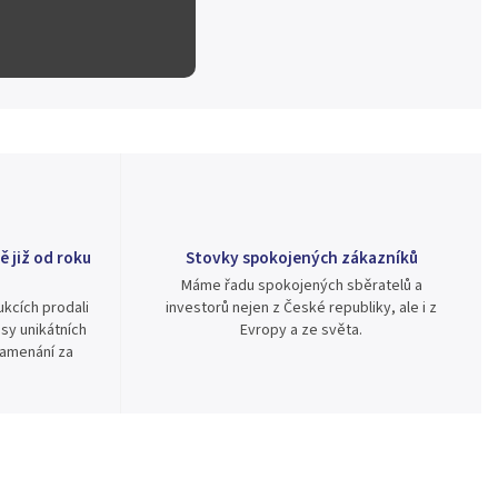
ě již od roku
Stovky spokojených zákazníků
Máme řadu spokojených sběratelů a
kcích prodali
investorů nejen z České republiky, ale i z
sy unikátních
Evropy a ze světa.
namenání za