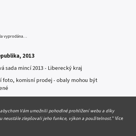
yla vyprodána…
epublika, 2013
á sada mincí 2013 - Liberecký kraj
ní foto, komisní prodej - obaly mohou být
ené
formace
 abychom Vám umožnili pohodlné prohlížení webu a díky
 neustále zlepšovali jeho funkce, výkon a použitelnost.
"
Více