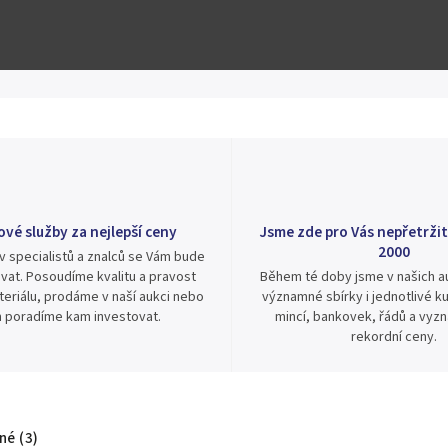
Hlídat
Sdílet
ové služby za nejlepší ceny
Jsme zde pro Vás nepřetržit
2000
v specialistů a znalců se Vám bude
vat. Posoudíme kvalitu a pravost
Během té doby jsme v našich au
eriálu, prodáme v naší aukci nebo
významné sbírky i jednotlivé ku
 poradíme kam investovat.
mincí, bankovek, řádů a vyz
rekordní ceny.
é (3)