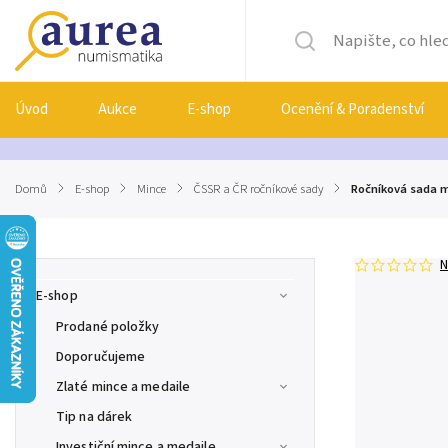
Úvod
Aukce
E-shop
Ocenění & Poradenství
Domů
/
E-shop
/
Mince
/
ČSSR a ČR ročníkové sady
/
Ročníková sada mi
N
E-shop
Prodané položky
Doporučujeme
Zlaté mince a medaile
Tip na dárek
Investiční mince a medaile