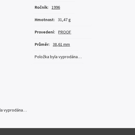
Ročník
:
1996
Hmotnost
:
31,47 g
Provedení
:
PROOF
Průměr
:
38,61 mm
Položka byla vyprodána…
yla vyprodána…