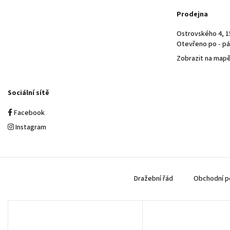
Prodejna
Ostrovského 4, 1
Otevřeno po - pá 
Zobrazit na map
Sociální sítě
Facebook
Instagram
Dražební řád
Obchodní p