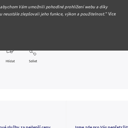
1996 -
Historie mořeplavby - Jacob Le Maire
 abychom Vám umožnili pohodlné prohlížení webu a díky
 neustále zlepšovali jeho funkce, výkon a použitelnost.
"
Více
, 38,61 mm (31,47 g), Proof
formace
Hlídat
Sdílet
ové služby za nejlepší ceny
Jsme zde pro Vás nepřetržit