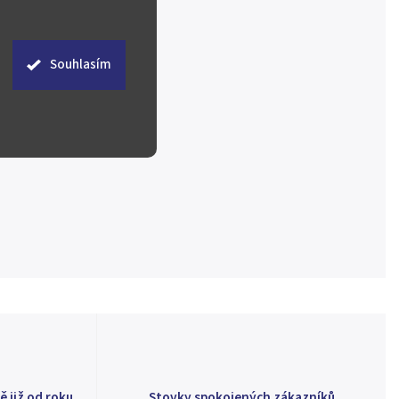
Souhlasím
ě již od roku
Stovky spokojených zákazníků