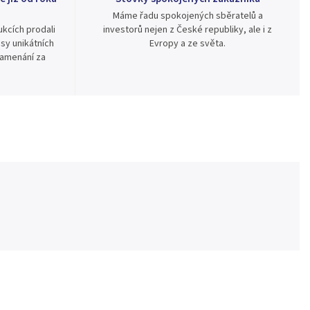
Máme řadu spokojených sběratelů a
kcích prodali
investorů nejen z České republiky, ale i z
sy unikátních
Evropy a ze světa.
namenání za