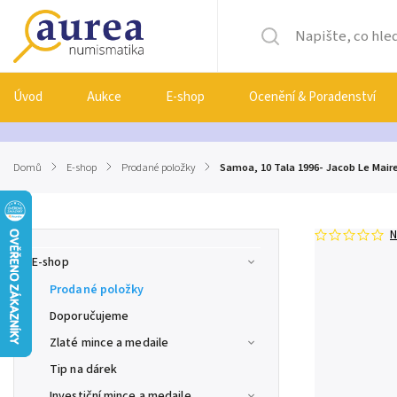
Úvod
Aukce
E-shop
Ocenění & Poradenství
Domů
/
E-shop
/
Prodané položky
/
Samoa, 10 Tala 1996- Jacob Le Mair
N
E-shop
Prodané položky
Doporučujeme
Zlaté mince a medaile
Tip na dárek
Investiční mince a medaile