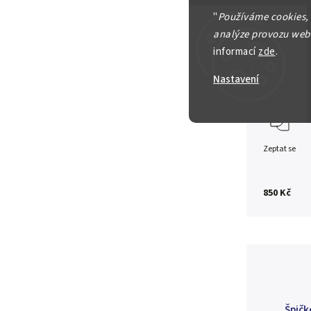
10 Tala 
"
Používáme cookies,
analýze provozu webu
Ag 0,925
informací
zde
.
Detailní in
Nastavení
Zeptat se
850 Kč
Špičk