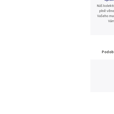
Náš kolekti
plně věno
Vašeho mat
Vám
Podobn