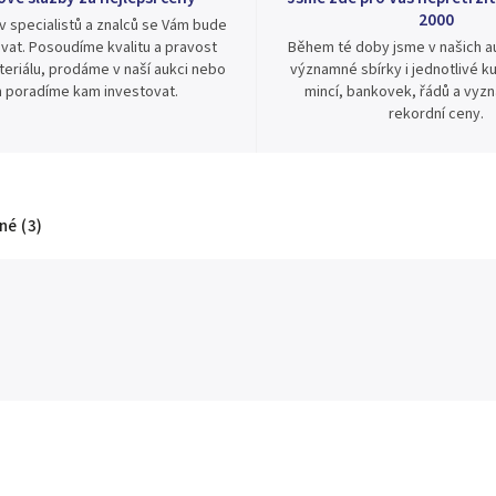
2000
v specialistů a znalců se Vám bude
vat. Posoudíme kvalitu a pravost
Během té doby jsme v našich au
eriálu, prodáme v naší aukci nebo
významné sbírky i jednotlivé ku
 poradíme kam investovat.
mincí, bankovek, řádů a vyz
rekordní ceny.
é (3)