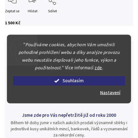
Zeptat se
Hlídat
Sdílet
1 500 Kč
"
Používáme cookies, abychom Vám umožnili
pohodlné prohlížení webu a díky analýze provozu
webu neustále zlepšovali jeho funkce, výkon a
Špičkové služby za nejlepší ceny
použitelnost.
"
Více informací
zde
.
Náš kolektiv specialistů a znalců se Vám bude plně věnovat.
Posoudíme kvalitu a pravost Vašeho materiálu, prodáme v naší
Souhlasím
aukci nebo Vám poradíme kam investovat.
Nastavení
Jsme zde pro Vás nepřetržitě již od roku 2000
Během té doby jsme v našich aukcích prodali významné sbírky i
jednotlivé kusy unikátních mincí, bankovek, řádů a vyznamenání
za rekordní ceny.