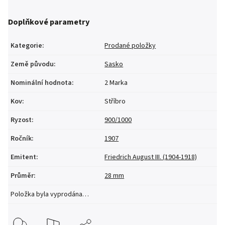
Doplňkové parametry
Kategorie
:
Prodané položky
Země původu
:
Sasko
Nominální hodnota
:
2 Marka
Kov
:
Stříbro
Ryzost
:
900/1000
Ročník
:
1907
Emitent
:
Friedrich August III. (1904-1918)
Průměr
:
28 mm
Položka byla vyprodána…