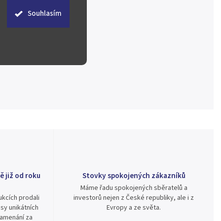
Souhlasím
ě již od roku
Stovky spokojených zákazníků
Máme řadu spokojených sběratelů a
kcích prodali
investorů nejen z České republiky, ale i z
sy unikátních
Evropy a ze světa.
namenání za