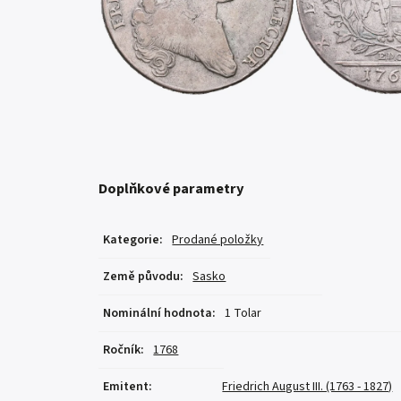
Doplňkové parametry
Kategorie
:
Prodané položky
Země původu
:
Sasko
Nominální hodnota
:
1 Tolar
Ročník
:
1768
Emitent
:
Friedrich August III. (1763 - 1827)