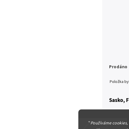
Prodáno
Položka b
Sasko, F
Tolar 17
zachoval
"
Používáme cookies,