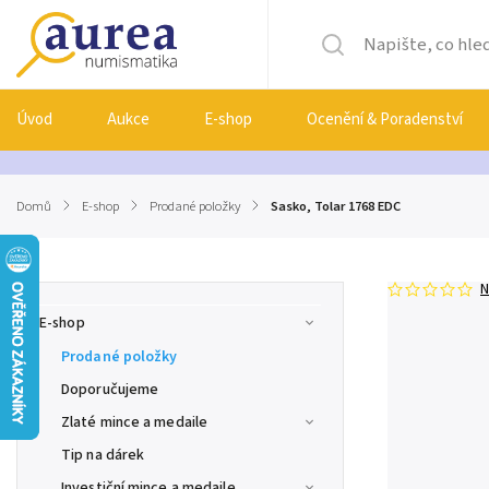
Úvod
Aukce
E-shop
Ocenění & Poradenství
Domů
/
E-shop
/
Prodané položky
/
Sasko, Tolar 1768 EDC
N
E-shop
Prodané položky
Doporučujeme
Zlaté mince a medaile
Tip na dárek
Investiční mince a medaile