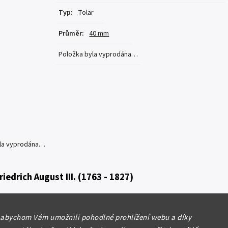
Typ
:
Tolar
Průměr
:
40 mm
Položka byla vyprodána…
yla vyprodána…
riedrich August III. (1763 - 1827)
68 EDC, Dresden-Kroll, KM.990, pěkná
ost, patina, rysky
 abychom Vám umožnili pohodlné prohlížení webu a díky