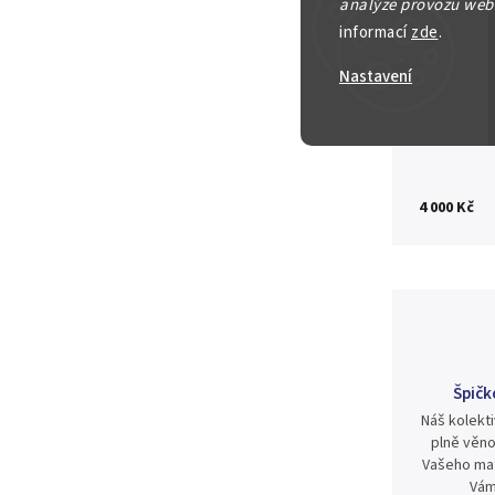
analýze provozu webu
Detailní in
informací
zde
.
Nastavení
Zeptat se
4 000 Kč
Špičk
Náš kolekti
plně věno
Vašeho mat
Vám