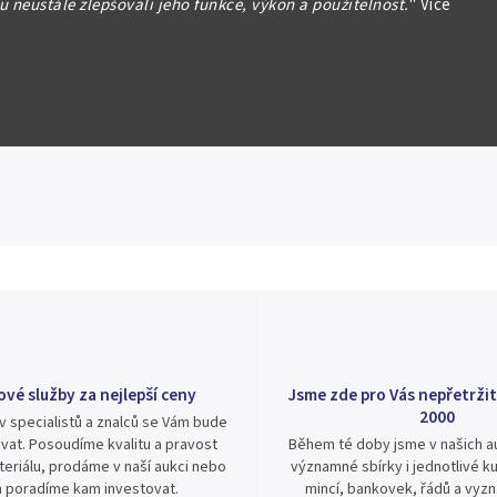
 neustále zlepšovali jeho funkce, výkon a použitelnost.
"
Více
formace
Hlídat
Sdílet
ové služby za nejlepší ceny
Jsme zde pro Vás nepřetržit
2000
v specialistů a znalců se Vám bude
vat. Posoudíme kvalitu a pravost
Během té doby jsme v našich au
eriálu, prodáme v naší aukci nebo
významné sbírky i jednotlivé ku
 poradíme kam investovat.
mincí, bankovek, řádů a vyz