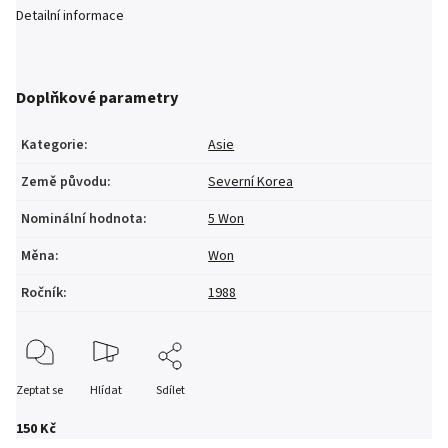
Detailní informace
Doplňkové parametry
Kategorie
:
Asie
Země původu
:
Severní Korea
Nominální hodnota
:
5 Won
Měna
:
Won
Ročník
:
1988
Zeptat se
Hlídat
Sdílet
150 Kč