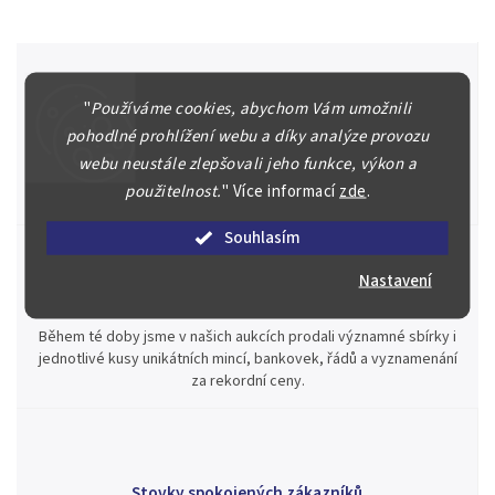
"
Používáme cookies, abychom Vám umožnili
Špičkové služby za nejlepší ceny
pohodlné prohlížení webu a díky analýze provozu
Náš kolektiv specialistů a znalců se Vám bude plně věnovat.
webu neustále zlepšovali jeho funkce, výkon a
Posoudíme kvalitu a pravost Vašeho materiálu, prodáme v naší
použitelnost.
"
Více informací
zde
.
aukci nebo Vám poradíme kam investovat.
Souhlasím
Nastavení
Jsme zde pro Vás nepřetržitě již od roku 2000
Během té doby jsme v našich aukcích prodali významné sbírky i
jednotlivé kusy unikátních mincí, bankovek, řádů a vyznamenání
za rekordní ceny.
Stovky spokojených zákazníků