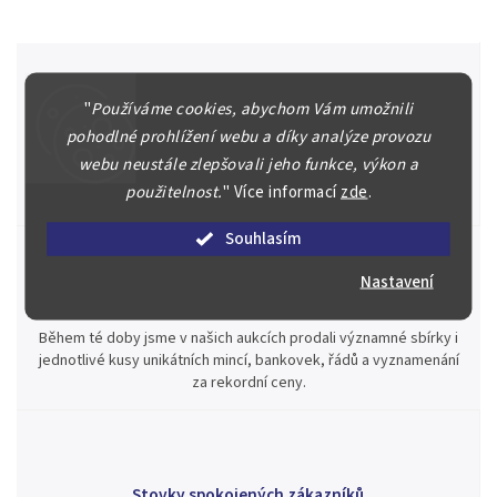
"
Používáme cookies, abychom Vám umožnili
Špičkové služby za nejlepší ceny
pohodlné prohlížení webu a díky analýze provozu
Náš kolektiv specialistů a znalců se Vám bude plně věnovat.
webu neustále zlepšovali jeho funkce, výkon a
Posoudíme kvalitu a pravost Vašeho materiálu, prodáme v naší
použitelnost.
"
Více informací
zde
.
aukci nebo Vám poradíme kam investovat.
Souhlasím
Nastavení
Jsme zde pro Vás nepřetržitě již od roku 2000
Během té doby jsme v našich aukcích prodali významné sbírky i
jednotlivé kusy unikátních mincí, bankovek, řádů a vyznamenání
za rekordní ceny.
Stovky spokojených zákazníků