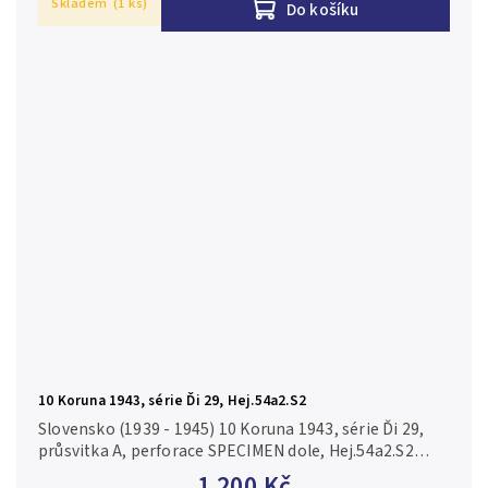
Skladem
(1 ks)
Do košíku
10 Koruna 1943, série Ďi 29, Hej.54a2.S2
Slovensko (1939 - 1945) 10 Koruna 1943, série Ďi 29,
průsvitka A, perforace SPECIMEN dole, Hej.54a2.S2
N/UNC
1 200 Kč