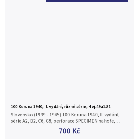
100 Koruna 1940, II. vydání, různé série, Hej.49a1.S1
Slovensko (1939 - 1945) 100 Koruna 1940, II. vydání,
série A2, B2, C6, G8, perforace SPECIMEN nahoře,
Hej.49a1.S1, ilustrační foto N/UNC
700 Kč