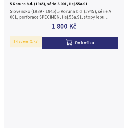
5 Koruna b.d. (1945), série A 001, Hej.55a.S1
Slovensko (1939 - 1945) 5 Koruna b.d. (1945), série A
001, perforace SPECIMEN, Hej.55a.S1, stopy lepu
0/aUNC
1 800 Kč
Skladem
(1 ks)
Do košíku