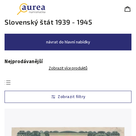
Slovenský štát 1939 - 1945
návrat do hlavní nabídky
Nejprodávanější
Zobrazit více produktů
Nejlevnější
Nejdražší
Nejprodávanější
Abecedně
Chronologicky