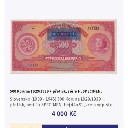
500 Koruna 1929/1939 + přetisk, série H, SPECIMEN,
Hej.44a.S1
Slovensko (1939 - 1945) 500 Koruna 1929/1939 +
přetisk, perf. 1x SPECIMEN, Hej.44a.S1, zcela nep. stopa
lepu na rev. 0/aUNC
4 000 Kč