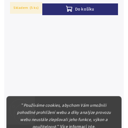
Skladem
(5 ks)
Do košíku
"
Používáme cookies, abychom Vám umožnili
100 Koruna 1940, II. vydání, série A 10, Hej.49a2
pohodlné prohlížení webu a díky analýze provozu
Slovensko (1939 - 1945) 100 Koruna 1940, II. vydání,
webu neustále zlepšovali jeho funkce, výkon a
série A 10, Hej.49a2, zcela nep. pokrčený růžek vpravo
použitelnost.
"
Více informací
zde
.