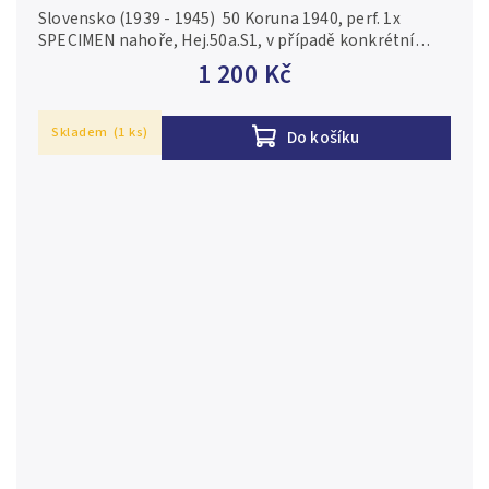
Hej.50a.S1
Slovensko (1939 - 1945) 50 Koruna 1940, perf. 1x
SPECIMEN nahoře, Hej.50a.S1, v případě konkrétní
série je foto pouze ilustrační N/UNC
1 200 Kč
Skladem
(1 ks)
Do košíku