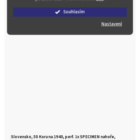
nahoře N-0/aUNC
3 000 Kč
Souhlasím
Skladem
(1 ks)
Nastavení
Do košíku
Slovensko, 50 Koruna 1940, perf. 1x SPECIMEN nahoře,