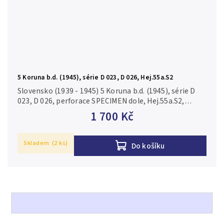
5 Koruna b.d. (1945), série D 023, D 026, Hej.55a.S2
Slovensko (1939 - 1945) 5 Koruna b.d. (1945), série D
023, D 026, perforace SPECIMEN dole, Hej.55a.S2,
ilustrační foto N/UNC
1 700 Kč
Skladem
(2 ks)
Do košíku