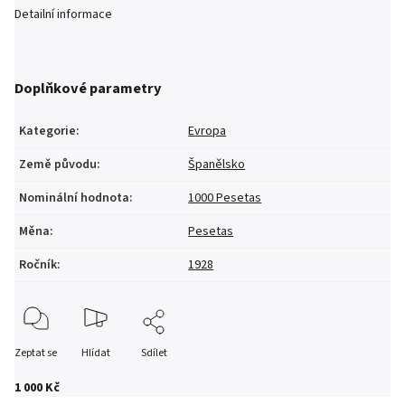
Detailní informace
Doplňkové parametry
Kategorie
:
Evropa
Země původu
:
Španělsko
Nominální hodnota
:
1000 Pesetas
Měna
:
Pesetas
Ročník
:
1928
Zeptat se
Hlídat
Sdílet
1 000 Kč