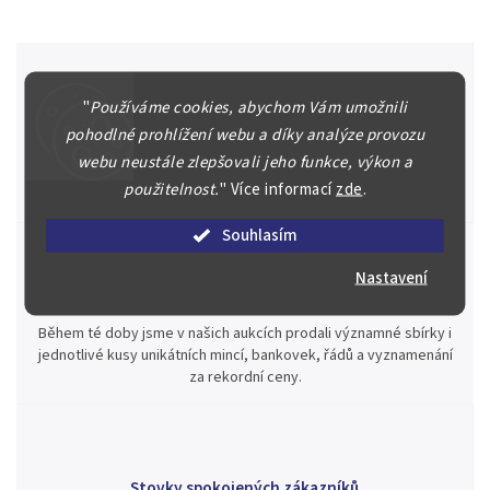
"
Používáme cookies, abychom Vám umožnili
Špičkové služby za nejlepší ceny
pohodlné prohlížení webu a díky analýze provozu
Náš kolektiv specialistů a znalců se Vám bude plně věnovat.
webu neustále zlepšovali jeho funkce, výkon a
Posoudíme kvalitu a pravost Vašeho materiálu, prodáme v naší
použitelnost.
"
Více informací
zde
.
aukci nebo Vám poradíme kam investovat.
Souhlasím
Nastavení
Jsme zde pro Vás nepřetržitě již od roku 2000
Během té doby jsme v našich aukcích prodali významné sbírky i
jednotlivé kusy unikátních mincí, bankovek, řádů a vyznamenání
za rekordní ceny.
Stovky spokojených zákazníků