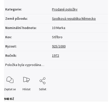
Kategorie
:
Prodané položky
Země původu
:
Spolková republika Německo
Nominální hodnota
:
10 Marka
Kov
:
Stříbro
Ryzost
:
925/1000
Ročník
:
1972
Položka byla vyprodána…
Zeptat se
Hlídat
Sdílet
940 Kč