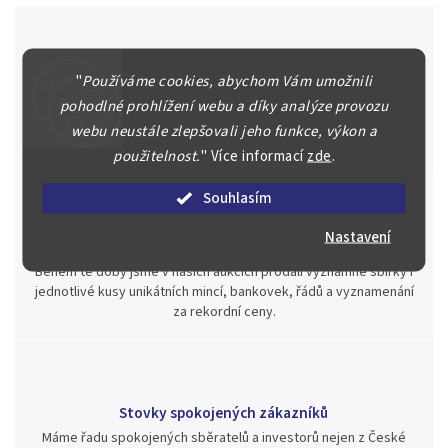
Špičkové služby za nejlepší ceny
"
Používáme cookies, abychom Vám umožnili
pohodlné prohlížení webu a díky analýze provozu
Náš kolektiv specialistů a znalců se Vám bude plně věnovat.
Posoudíme kvalitu a pravost Vašeho materiálu, prodáme v naší
webu neustále zlepšovali jeho funkce, výkon a
aukci nebo Vám poradíme kam investovat.
použitelnost.
"
Více informací
zde
.
Souhlasím
Nastavení
Jsme zde pro Vás nepřetržitě již od roku 2000
Během té doby jsme v našich aukcích prodali významné sbírky i
jednotlivé kusy unikátních mincí, bankovek, řádů a vyznamenání
za rekordní ceny.
Stovky spokojených zákazníků
Máme řadu spokojených sběratelů a investorů nejen z České