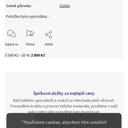
Země původu
:
Súdán
Položka byla vyprodána…
Zeptat se
Hlídat
Sdílet
3 500 Kč
–20 %
2 800 Kč
Špičkové služby za nejlepší ceny
Náš kolektiv specialistů a znalců se Vám bude plně věnovat.
Posoudíme kvalitu a pravost Vašeho materiálu, prodáme v naší
aukci nebo Vám poradíme kam investovat.
"
Používáme cookies, abychom Vám umožnili