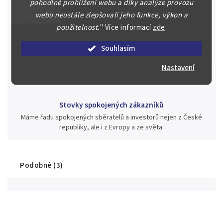
pohodlné prohlížení webu a díky analýze provozu
webu neustále zlepšovali jeho funkce, výkon a
Jsme zde pro Vás nepřetržitě již od roku 2000
použitelnost.
"
Více informací
zde
.
Během té doby jsme v našich aukcích prodali významné sbírky i
jednotlivé kusy unikátních mincí, bankovek, řádů a vyznamenání
Souhlasím
za rekordní ceny.
Nastavení
Stovky spokojených zákazníků
Máme řadu spokojených sběratelů a investorů nejen z České
republiky, ale i z Evropy a ze světa.
Podobné (3)