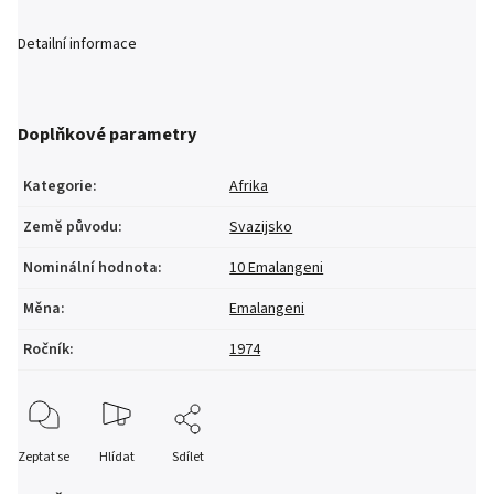
Detailní informace
Doplňkové parametry
Kategorie
:
Afrika
Země původu
:
Svazijsko
Nominální hodnota
:
10 Emalangeni
Měna
:
Emalangeni
Ročník
:
1974
Zeptat se
Hlídat
Sdílet