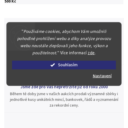
500 Kč
"
Používáme cookies, abychom Vám umožnili
pohodlné prohlížení webu a díky analýze provozu
Špičkové služby za nejlepší ceny
webu neustále zlepšovali jeho funkce, výkon a
Náš kolektiv specialistů a znalců se Vám bude plně věnovat.
Posoudíme kvalitu a pravost Vašeho materiálu, prodáme v naší
použitelnost.
"
Více informací
zde
.
aukci nebo Vám poradíme kam investovat.
Souhlasím
Nastavení
Jsme zde pro Vás nepřetržitě již od roku 2000
Během té doby jsme v našich aukcích prodali významné sbírky i
jednotlivé kusy unikátních mincí, bankovek, řádů a vyznamenání
za rekordní ceny.