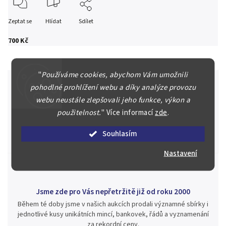
Zeptat se
Hlídat
Sdílet
700 Kč
"
Používáme cookies, abychom Vám umožnili
pohodlné prohlížení webu a díky analýze provozu
webu neustále zlepšovali jeho funkce, výkon a
Špičkové služby za nejlepší ceny
použitelnost.
"
Více informací
zde
.
Náš kolektiv specialistů a znalců se Vám bude plně věnovat.
Posoudíme kvalitu a pravost Vašeho materiálu, prodáme v naší
Souhlasím
aukci nebo Vám poradíme kam investovat.
Nastavení
Jsme zde pro Vás nepřetržitě již od roku 2000
Během té doby jsme v našich aukcích prodali významné sbírky i
jednotlivé kusy unikátních mincí, bankovek, řádů a vyznamenání
za rekordní ceny.