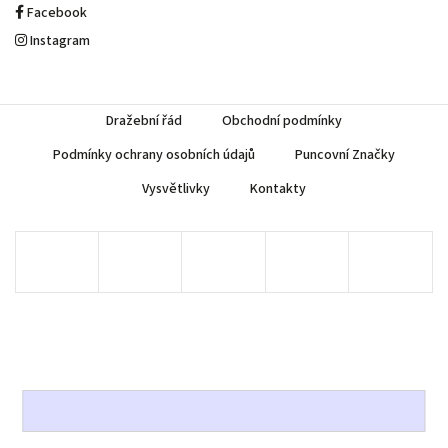
Facebook
Instagram
Dražební řád
Obchodní podmínky
Podmínky ochrany osobních údajů
Puncovní Značky
Vysvětlivky
Kontakty
Copyright 2026
AUREA Numismatika
. Všechna práva vyhrazena.
Upravit nastavení cookies