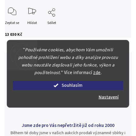
Zeptat se
Hlídat
Sdílet
13 030 Kč
"
Používáme cookies, abychom Vám umožnili
pohodlné prohlížení webu a díky analýze provozu
webu neustále zlepšovali jeho funkce, výkon a
použitelnost.
"
Více informací
zde
.
Špičkové služby za nejlepší ceny
Náš kolektiv specialistů a znalců se Vám bude plně věnovat.
Souhlasím
Posoudíme kvalitu a pravost Vašeho materiálu, prodáme v naší
aukci nebo Vám poradíme kam investovat.
Nastavení
Jsme zde pro Vás nepřetržitě již od roku 2000
Během té doby jsme v našich aukcích prodali významné sbírky i