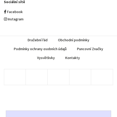
Sociální sítě
Facebook
Instagram
Dražební řád
Obchodní podmínky
Podmínky ochrany osobních údajů
Puncovní Značky
Vysvětlivky
Kontakty
Copyright 2026
AUREA Numismatika
. Všechna práva vyhrazena.