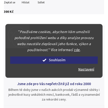
Zeptat se
Hlídat
Sdílet
300 Kč
"
Používáme cookies, abychom Vám umožnili
pohodlné prohlížení webu a díky analýze provozu
Špičkové služby za nejlepší ceny
webu neustále zlepšovali jeho funkce, výkon a
použitelnost.
"
Více informací
zde
.
Náš kolektiv specialistů a znalců se Vám bude plně věnovat.
Posoudíme kvalitu a pravost Vašeho materiálu, prodáme v naší
aukci nebo Vám poradíme kam investovat.
Souhlasím
Nastavení
Jsme zde pro Vás nepřetržitě již od roku 2000
Během té doby jsme v našich aukcích prodali významné sbírky i
jednotlivé kusy unikátních mincí, bankovek, řádů a vyznamenání
za rekordní ceny.