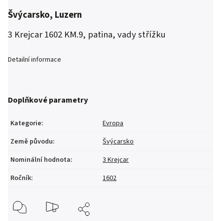
Švýcarsko, Luzern
3 Krejcar 1602 KM.9, patina, vady střížku
Detailní informace
Doplňkové parametry
Kategorie
:
Evropa
Země původu
:
Švýcarsko
Nominální hodnota
:
3 Krejcar
Ročník
:
1602