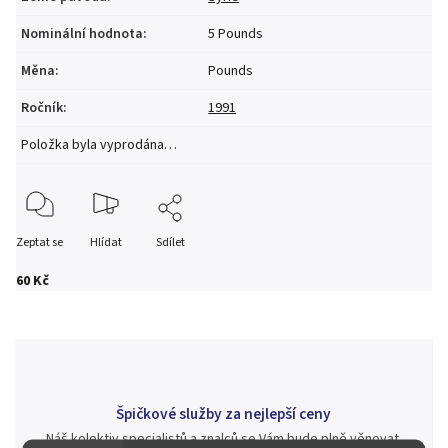
Nominální hodnota
:
5 Pounds
Měna
:
Pounds
Ročník
:
1991
Položka byla vyprodána…
Zeptat se
Hlídat
Sdílet
60 Kč
Špičkové služby za nejlepší ceny
Náš kolektiv specialistů a znalců se Vám bude plně věnovat.