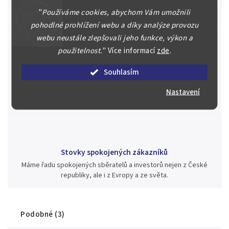
Posoudíme kvalitu a pravost Vašeho materiálu, prodáme v naší
"
Používáme cookies, abychom Vám umožnili
aukci nebo Vám poradíme kam investovat.
pohodlné prohlížení webu a díky analýze provozu
webu neustále zlepšovali jeho funkce, výkon a
použitelnost.
"
Více informací
zde
.
Jsme zde pro Vás nepřetržitě již od roku 2000
Souhlasím
Během té doby jsme v našich aukcích prodali významné sbírky i
jednotlivé kusy unikátních mincí, bankovek, řádů a vyznamenání
Nastavení
za rekordní ceny.
Stovky spokojených zákazníků
Máme řadu spokojených sběratelů a investorů nejen z České
republiky, ale i z Evropy a ze světa.
Podobné (3)