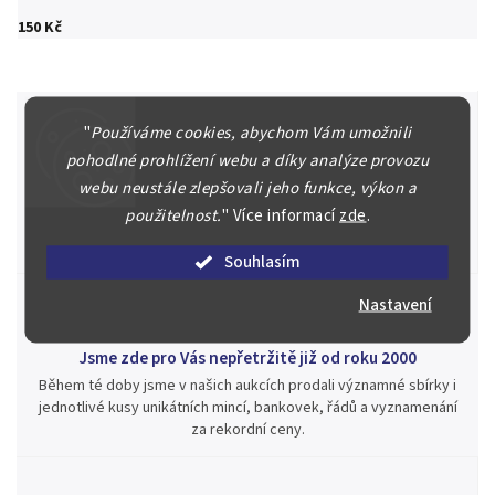
150 Kč
"
Používáme cookies, abychom Vám umožnili
pohodlné prohlížení webu a díky analýze provozu
Špičkové služby za nejlepší ceny
webu neustále zlepšovali jeho funkce, výkon a
Náš kolektiv specialistů a znalců se Vám bude plně věnovat.
použitelnost.
"
Více informací
zde
.
Posoudíme kvalitu a pravost Vašeho materiálu, prodáme v naší
aukci nebo Vám poradíme kam investovat.
Souhlasím
Nastavení
Jsme zde pro Vás nepřetržitě již od roku 2000
Během té doby jsme v našich aukcích prodali významné sbírky i
jednotlivé kusy unikátních mincí, bankovek, řádů a vyznamenání
za rekordní ceny.