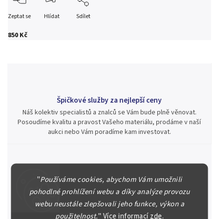
Zeptat se
Hlídat
Sdílet
850 Kč
Špičkové služby za nejlepší ceny
Náš kolektiv specialistů a znalců se Vám bude plně věnovat.
Posoudíme kvalitu a pravost Vašeho materiálu, prodáme v naší
aukci nebo Vám poradíme kam investovat.
"
Používáme cookies, abychom Vám umožnili
Jsme zde pro Vás nepřetržitě již od roku 2000
pohodlné prohlížení webu a díky analýze provozu
Během té doby jsme v našich aukcích prodali významné sbírky i
jednotlivé kusy unikátních mincí, bankovek, řádů a vyznamenání
webu neustále zlepšovali jeho funkce, výkon a
za rekordní ceny.
použitelnost.
"
Více informací
zde
.