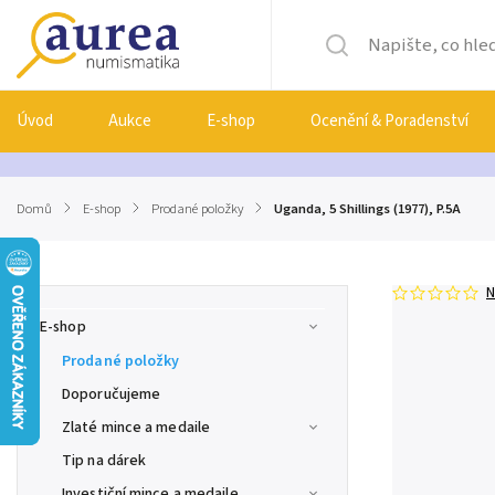
Úvod
Aukce
E-shop
Ocenění & Poradenství
Domů
/
E-shop
/
Prodané položky
/
Uganda, 5 Shillings (1977), P.5A
N
E-shop
Prodané položky
Doporučujeme
Zlaté mince a medaile
Tip na dárek
Investiční mince a medaile