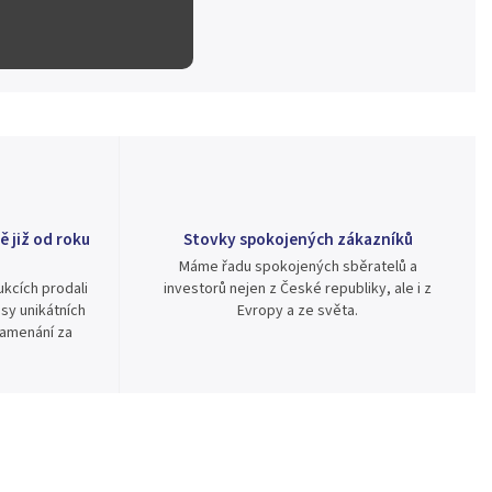
ě již od roku
Stovky spokojených zákazníků
Máme řadu spokojených sběratelů a
kcích prodali
investorů nejen z České republiky, ale i z
sy unikátních
Evropy a ze světa.
namenání za