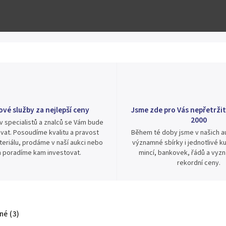
ové služby za nejlepší ceny
Jsme zde pro Vás nepřetržit
2000
v specialistů a znalců se Vám bude
vat. Posoudíme kvalitu a pravost
Během té doby jsme v našich au
eriálu, prodáme v naší aukci nebo
významné sbírky i jednotlivé ku
 poradíme kam investovat.
mincí, bankovek, řádů a vyz
rekordní ceny.
é (3)