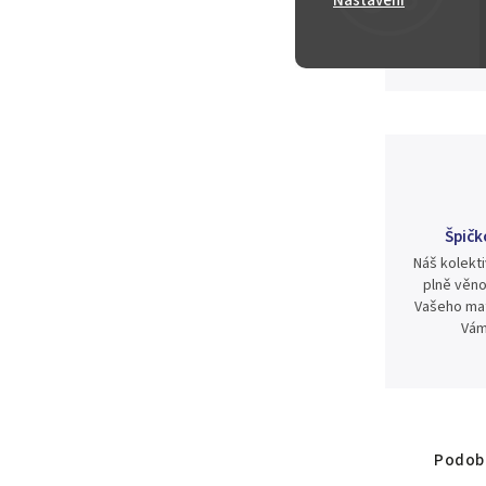
Nastavení
80 Kč
Špičk
Náš kolekti
plně věno
Vašeho mat
Vám
Podobn