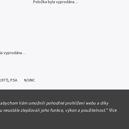
Položka byla vyprodána…
yla vyprodána…
s (1977), P.5A N/UNC
formace
 abychom Vám umožnili pohodlné prohlížení webu a díky
 neustále zlepšovali jeho funkce, výkon a použitelnost.
"
Více
Hlídat
Sdílet