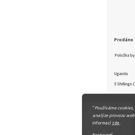
Prodáno
Položka b
Uganda
5 Shilling
Detailní in
"
Používáme cookies,
analýze provozu webu
informací
zde
.
Zeptat se