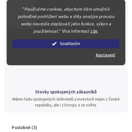
Náš kolektiv specialistů a znalců se Vám bude plně věnovat.
Posoudíme kvalitu a pravost Vašeho materiálu, prodáme v naší
"
Používáme cookies, abychom Vám umožnili
aukci nebo Vám poradíme kam investovat.
pohodlné prohlížení webu a díky analýze provozu
webu neustále zlepšovali jeho funkce, výkon a
použitelnost.
"
Více informací
zde
.
Jsme zde pro Vás nepřetržitě již od roku 2000
Souhlasím
Během té doby jsme v našich aukcích prodali významné sbírky i
Nastavení
jednotlivé kusy unikátních mincí, bankovek, řádů a vyznamenání
za rekordní ceny.
Stovky spokojených zákazníků
Máme řadu spokojených sběratelů a investorů nejen z České
republiky, ale i z Evropy a ze světa.
Podobné (3)