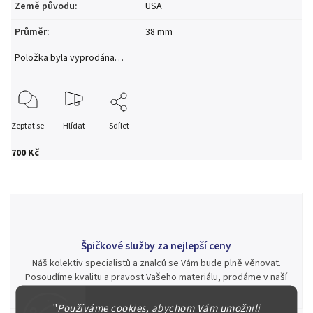
Země původu
:
USA
Průměr
:
38 mm
Položka byla vyprodána…
Zeptat se
Hlídat
Sdílet
700 Kč
Špičkové služby za nejlepší ceny
Náš kolektiv specialistů a znalců se Vám bude plně věnovat.
Posoudíme kvalitu a pravost Vašeho materiálu, prodáme v naší
aukci nebo Vám poradíme kam investovat.
"
Používáme cookies, abychom Vám umožnili