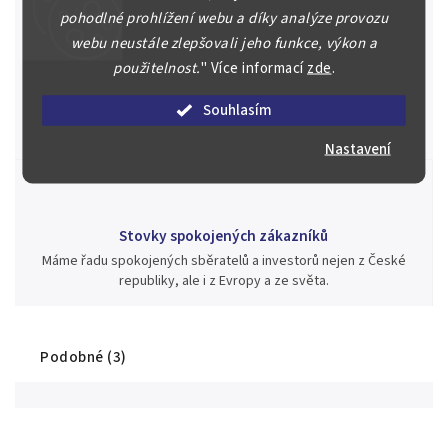
pohodlné prohlížení webu a díky analýze provozu
webu neustále zlepšovali jeho funkce, výkon a
použitelnost.
"
Více informací
zde
.
Jsme zde pro Vás nepřetržitě již od roku 2000
Během té doby jsme v našich aukcích prodali významné sbírky i
Souhlasím
jednotlivé kusy unikátních mincí, bankovek, řádů a vyznamenání
za rekordní ceny.
Nastavení
Stovky spokojených zákazníků
Máme řadu spokojených sběratelů a investorů nejen z České
republiky, ale i z Evropy a ze světa.
Podobné (3)