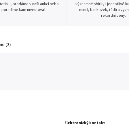
eriálu, prodáme v naší aukci nebo
významné sbírky i jednotlivé ku
 poradíme kam investovat.
mincí, bankovek, řádů a vyz
rekordní ceny.
é (3)
Elektronický kontakt