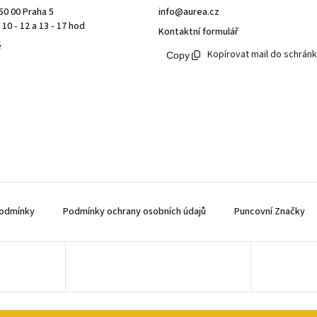
50 00 Praha 5
info@aurea.cz
10 - 12 a 13 - 17 hod
Kontaktní formulář
ě
Kopírovat mail do schrán
odmínky
Podmínky ochrany osobních údajů
Puncovní Značky