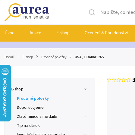
Úvod
Aukce
E-shop
Ocenění & Poradenství
Domů
/
E-shop
/
Prodané položky
/
USA, 1 Dollar 1922
N
E-shop
Prodané položky
Doporučujeme
Zlaté mince a medaile
Tip na dárek
Investiční mince a medaile