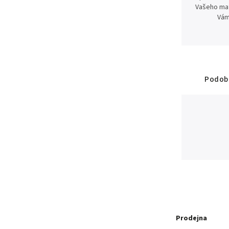
Vašeho mat
Vám
Podobn
Prodejna