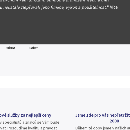
 abychom Vám umožnili pohodlné prohlížení webu a díky
lesk, drobné rysky
 neustále zlepšovali jeho funkce, výkon a použitelnost.
"
Více
formace
Hlídat
Sdílet
ové služby za nejlepší ceny
Jsme zde pro Vás nepřetržit
2000
v specialistů a znalců se Vám bude
vat. Posoudíme kvalitu a pravost
Během té doby jsme v našich au