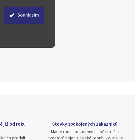
Souhlasím
ě již od roku
Stovky spokojených zákazníků
Máme řadu spokojených sběratelů a
kcích prodali
investorů nejen z České republiky, ale i z