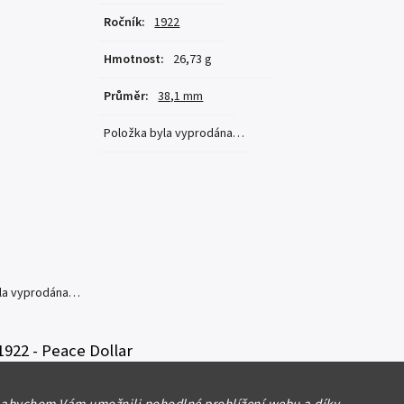
Ročník
:
1922
Hmotnost
:
26,73 g
Průměr
:
38,1 mm
Položka byla vyprodána…
yla vyprodána…
 1922 - Peace Dollar
, 38,1 mm (26,73 g), luxusní zachovalost,