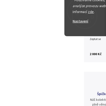
"
Používáme cookies,
ražební 
analýze provozu webu
informací
zde
.
Detailní in
Nastavení
Zeptat se
2 000 Kč
Špičk
Náš kolekti
plně věno