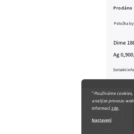
Prodáno
Položka b
Dime 188
Ag 0,900
Detailní in
"
Používáme cookies,
analýze provozu webu
Zeptat se
informací
zde
.
Nastavení
550 Kč