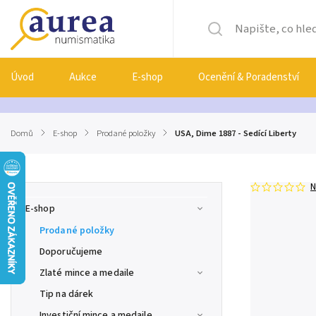
Úvod
Aukce
E-shop
Ocenění & Poradenství
Domů
/
E-shop
/
Prodané položky
/
USA, Dime 1887 - Sedící Liberty
N
E-shop
Prodané položky
Doporučujeme
Zlaté mince a medaile
Tip na dárek
Investiční mince a medaile