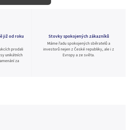
ě již od roku
Stovky spokojených zákazníků
Máme řadu spokojených sběratelů a
kcích prodali
investorů nejen z České republiky, ale i z
sy unikátních
Evropy a ze světa.
namenání za