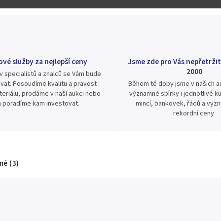
ové služby za nejlepší ceny
Jsme zde pro Vás nepřetržit
2000
v specialistů a znalců se Vám bude
vat. Posoudíme kvalitu a pravost
Během té doby jsme v našich au
eriálu, prodáme v naší aukci nebo
významné sbírky i jednotlivé ku
 poradíme kam investovat.
mincí, bankovek, řádů a vyz
rekordní ceny.
é (3)