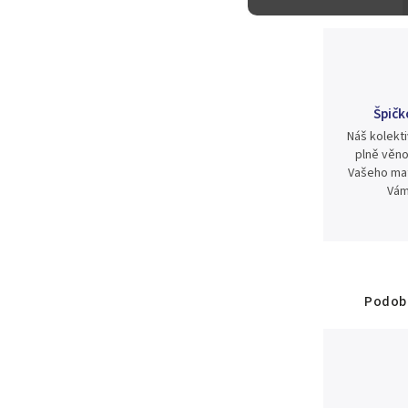
Špičk
Náš kolekti
plně věno
Vašeho mat
Vám
Podobn