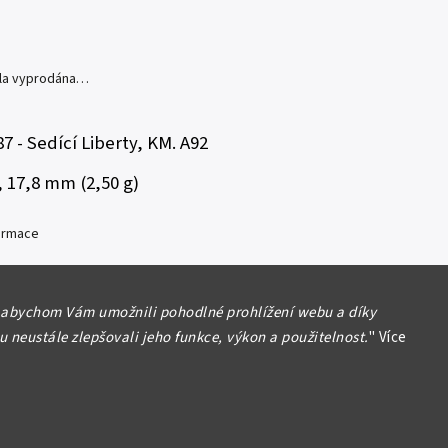
yla vyprodána…
7 - Sedící Liberty, KM. A92
, 17,8 mm (2,50 g)
formace
 abychom Vám umožnili pohodlné prohlížení webu a díky
 neustále zlepšovali jeho funkce, výkon a použitelnost.
"
Více
Hlídat
Sdílet