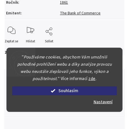
Ročník
:
1861
Emitent
:
The Bank of Commerce
Zeptat se
Hlídat
Sdílet
2 000 Kč
"
Používáme cookies, abychom Vám umožnili
pohodlné prohlížení webu a díky analýze provozu
webu neustále zlepšovali jeho funkce, výkon a
použitelnost.
"
Více informací
zde
.
Špičkové služby za nejlepší ceny
Souhlasím
Náš kolektiv specialistů a znalců se Vám bude plně věnovat.
Nastavení
Posoudíme kvalitu a pravost Vašeho materiálu, prodáme v naší
aukci nebo Vám poradíme kam investovat.