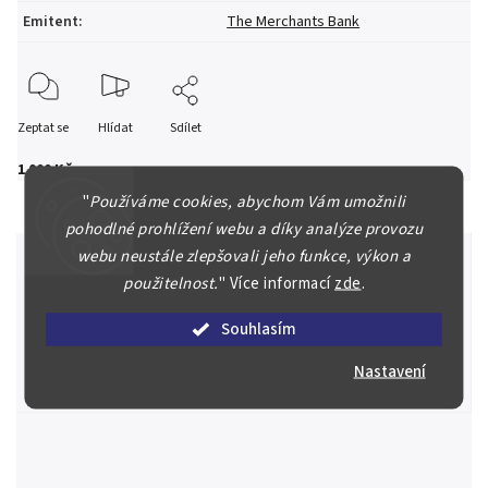
Emitent
:
The Merchants Bank
Zeptat se
Hlídat
Sdílet
1 000 Kč
"
Používáme cookies, abychom Vám umožnili
pohodlné prohlížení webu a díky analýze provozu
webu neustále zlepšovali jeho funkce, výkon a
použitelnost.
"
Více informací
zde
.
Špičkové služby za nejlepší ceny
Souhlasím
Náš kolektiv specialistů a znalců se Vám bude plně věnovat.
Posoudíme kvalitu a pravost Vašeho materiálu, prodáme v naší
Nastavení
aukci nebo Vám poradíme kam investovat.