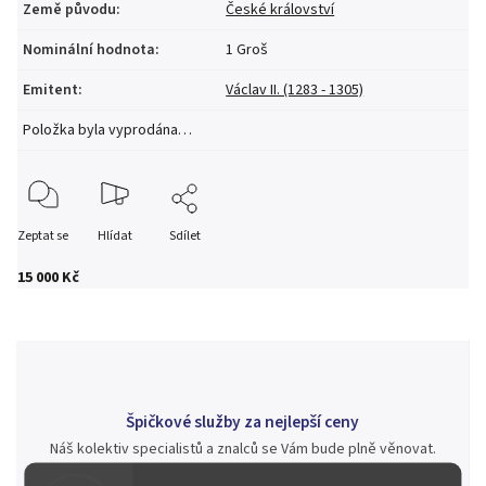
Země původu
:
České království
Nominální hodnota
:
1 Groš
Emitent
:
Václav II. (1283 - 1305)
Položka byla vyprodána…
Zeptat se
Hlídat
Sdílet
15 000 Kč
Špičkové služby za nejlepší ceny
Náš kolektiv specialistů a znalců se Vám bude plně věnovat.
Posoudíme kvalitu a pravost Vašeho materiálu, prodáme v naší