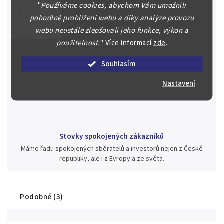
aukci nebo Vám poradíme kam investovat.
"
Používáme cookies, abychom Vám umožnili
pohodlné prohlížení webu a díky analýze provozu
webu neustále zlepšovali jeho funkce, výkon a
použitelnost.
"
Více informací
zde
.
Jsme zde pro Vás nepřetržitě již od roku 2000
Souhlasím
Během té doby jsme v našich aukcích prodali významné sbírky i
jednotlivé kusy unikátních mincí, bankovek, řádů a vyznamenání
Nastavení
za rekordní ceny.
Stovky spokojených zákazníků
Máme řadu spokojených sběratelů a investorů nejen z České
republiky, ale i z Evropy a ze světa.
Podobné (3)