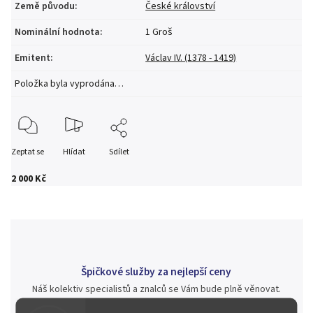
Země původu
:
České království
Nominální hodnota
:
1 Groš
Emitent
:
Václav IV. (1378 - 1419)
Položka byla vyprodána…
Zeptat se
Hlídat
Sdílet
2 000 Kč
Špičkové služby za nejlepší ceny
Náš kolektiv specialistů a znalců se Vám bude plně věnovat.
Posoudíme kvalitu a pravost Vašeho materiálu, prodáme v naší