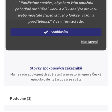
aukci nebo Vám poradíme kam investovat.
"
Používáme cookies, abychom Vám umožnili
pohodlné prohlížení webu a díky analýze provozu
webu neustále zlepšovali jeho funkce, výkon a
použitelnost.
"
Více informací
zde
.
Jsme zde pro Vás nepřetržitě již od roku 2000
Souhlasím
Během té doby jsme v našich aukcích prodali významné sbírky i
jednotlivé kusy unikátních mincí, bankovek, řádů a vyznamenání
Nastavení
za rekordní ceny.
Stovky spokojených zákazníků
Máme řadu spokojených sběratelů a investorů nejen z České
republiky, ale i z Evropy a ze světa.
Podobné (3)