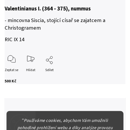
Valentinianus I. (364 - 375), nummus
- mincovna Siscia, stojící císař se zajatcem a
Christogramem
RIC IX 14
Zeptat se
Hlídat
Sdílet
500 Kč
Špičkové služby za nejlepší ceny
"
Používáme cookies, abychom Vám umožnili
Náš kolektiv specialistů a znalců se Vám bude plně věnovat.
pohodlné prohlížení webu a díky analýze provozu