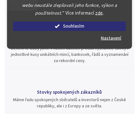
Posoudíme kvalitu a pravost Vašeho materiálu, prodáme v naší
webu neustále zlepšovali jeho funkce, výkon a
aukci nebo Vám poradíme kam investovat.
použitelnost.
"
Více informací
zde
.
Souhlasím
Nastavení
Jsme zde pro Vás nepřetržitě již od roku 2000
Během té doby jsme v našich aukcích prodali významné sbírky i
jednotlivé kusy unikátních mincí, bankovek, řádů a vyznamenání
za rekordní ceny.
Stovky spokojených zákazníků
Máme řadu spokojených sběratelů a investorů nejen z České
republiky, ale i z Evropy a ze světa.