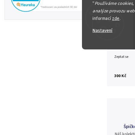
"
Používáme cookies,
1 Shilling 
N/UNC
analýze provozu webu
informací
zde
.
Detailní in
Nastavení
Zeptat se
300 Kč
Špičk
Náš kolekti