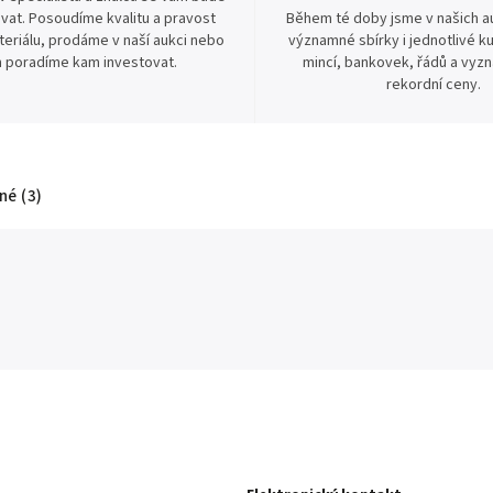
vat. Posoudíme kvalitu a pravost
Během té doby jsme v našich au
eriálu, prodáme v naší aukci nebo
významné sbírky i jednotlivé ku
 poradíme kam investovat.
mincí, bankovek, řádů a vyz
rekordní ceny.
é (3)