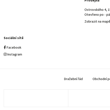
Prodejna
Ostrovského 4, 1
Otevřeno po - pá 
Zobrazit na map
Sociální sítě
Facebook
Instagram
Dražební řád
Obchodní p