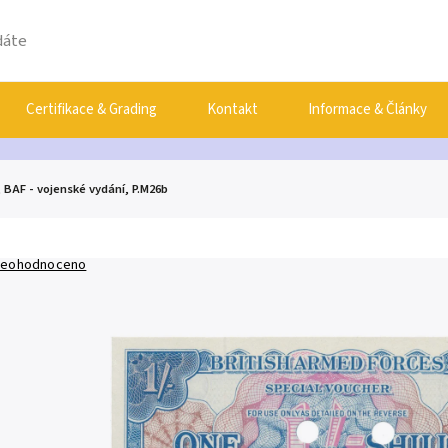
Certifikace & Grading
Kontakt
Informace & Články
), BAF - vojenské vydání, P.M26b
eohodnoceno