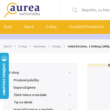
Úvod
Aukce
E-shop
Ocenění & Poradenství
Domů
/
E-shop
/
Bankovky
/
Evropa
/
Velká Británie, 1 Shilling (1956
N
E-shop
Prodané položky
Doporučujeme
Zlaté mince a medaile
Tip na dárek
Investiční mince a medaile