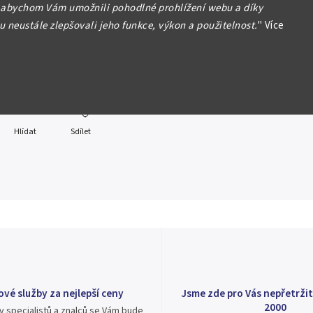
 abychom Vám umožnili pohodlné prohlížení webu a díky
(1956), BAF - vojenské vydání, perforace 2 otv. 8 mm, P.M26b
 neustále zlepšovali jeho funkce, výkon a použitelnost.
"
Více
formace
Hlídat
Sdílet
ové služby za nejlepší ceny
Jsme zde pro Vás nepřetržit
2000
v specialistů a znalců se Vám bude