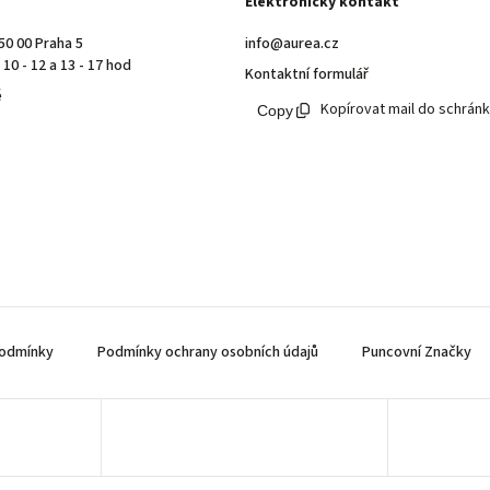
Elektronický kontakt
50 00 Praha 5
info@aurea.cz
10 - 12 a 13 - 17 hod
Kontaktní formulář
ě
Kopírovat mail do schrán
odmínky
Podmínky ochrany osobních údajů
Puncovní Značky