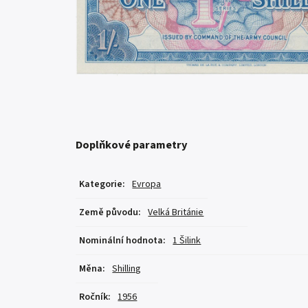
Doplňkové parametry
Kategorie
:
Evropa
Země původu
:
Velká Británie
Nominální hodnota
:
1 Šilink
Měna
:
Shilling
Ročník
:
1956