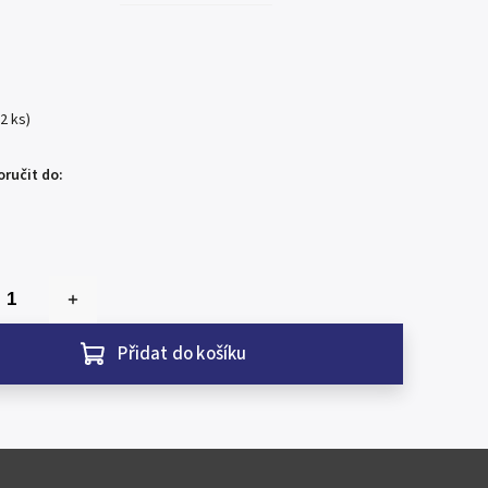
(2 ks)
ručit do:
Přidat do košíku
ie / Great Britain