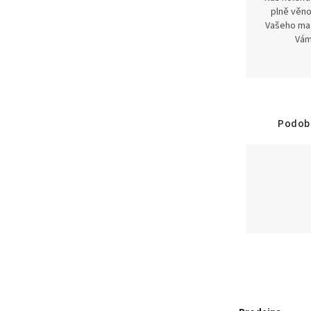
plně věno
Vašeho mat
Vám
Podobn