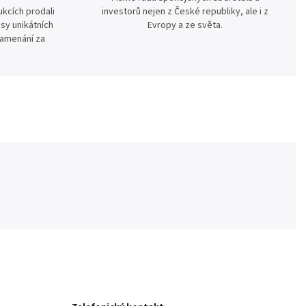
kcích prodali
investorů nejen z České republiky, ale i z
sy unikátních
Evropy a ze světa.
namenání za