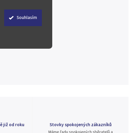
Souhlasím
ě již od roku
Stovky spokojených zákazníků
Máme řadu spokojených sběratelů a