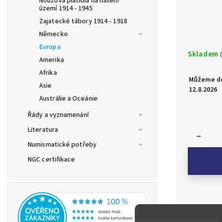
Nouzová platidla na našem
území 1914 - 1945
Zajatecké tábory 1914 - 1918
Německo
Evropa
Skladem
Amerika
Afrika
Můžeme do
Asie
12.8.2026
Austrálie a Oceánie
Řády a vyznamenání
Literatura
Numismatické potřeby
NGC certifikace
Velká Britán