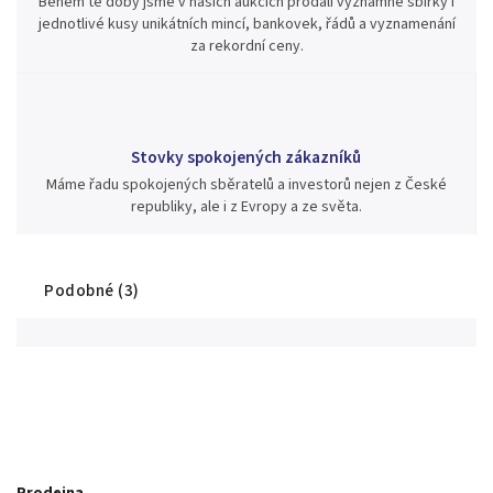
Během té doby jsme v našich aukcích prodali významné sbírky i
jednotlivé kusy unikátních mincí, bankovek, řádů a vyznamenání
za rekordní ceny.
Stovky spokojených zákazníků
Máme řadu spokojených sběratelů a investorů nejen z České
republiky, ale i z Evropy a ze světa.
Podobné (3)
Prodejna