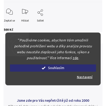
Zeptat se
Hlídat
Sdílet
500 Kč
"
Používáme cookies, abychom Vám umožnili
pohodlné prohlížení webu a díky analýze provozu
webu neustále zlepšovali jeho funkce, výkon a
použitelnost.
"
Více informací
zde
.
Špičkové služby za nejlepší ceny
Náš kolektiv specialistů a znalců se Vám bude plně věnovat.
Souhlasím
Posoudíme kvalitu a pravost Vašeho materiálu, prodáme v naší
aukci nebo Vám poradíme kam investovat.
Nastavení
Jsme zde pro Vás nepřetržitě již od roku 2000