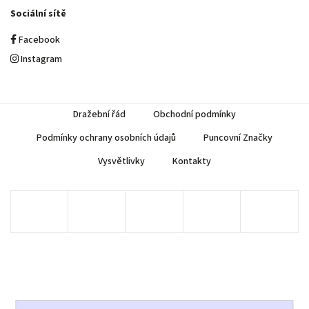
Sociální sítě
Facebook
Instagram
Dražební řád
Obchodní podmínky
Podmínky ochrany osobních údajů
Puncovní Značky
Vysvětlivky
Kontakty
Copyright 2026
AUREA Numismatika
. Všechna práva vyhrazena.