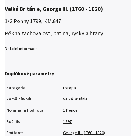
Velká Británie, George III. (1760 - 1820)
1/2 Penny 1799, KM.647
Pěkná zachovalost, patina, rysky a hrany
Detailní informace
Doplňkové parametry
Kategorie
:
Evropa
Země původu
:
Velká Británie
Nominální hodnota
:
1 Pence
Ročník
:
1797
Emitent
:
George III. (1760 - 1820)