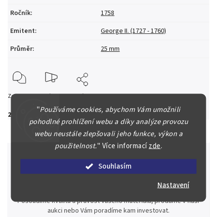
Ročník
:
1758
Emitent
:
George II. (1727 - 1760)
Průměr
:
25 mm
Zeptat se
Hlídat
Sdílet
"
Používáme cookies, abychom Vám umožnili
2 200 Kč
pohodlné prohlížení webu a díky analýze provozu
webu neustále zlepšovali jeho funkce, výkon a
použitelnost.
"
Více informací
zde
.
Souhlasím
Špičkové služby za nejlepší ceny
Nastavení
Náš kolektiv specialistů a znalců se Vám bude plně věnovat.
Posoudíme kvalitu a pravost Vašeho materiálu, prodáme v naší
aukci nebo Vám poradíme kam investovat.