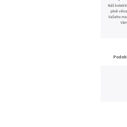
Náš kolekti
plně věno
Vašeho mat
Vám
Podobn