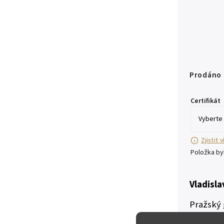
Prodáno
Certifikát
Zjistit 
Položka b
Vladisla
Pražský 
VV
LADIS