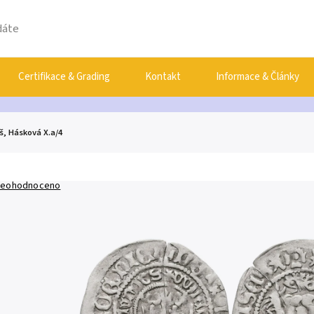
Certifikace & Grading
Kontakt
Informace & Články
oš, Hásková X.a/4
eohodnoceno