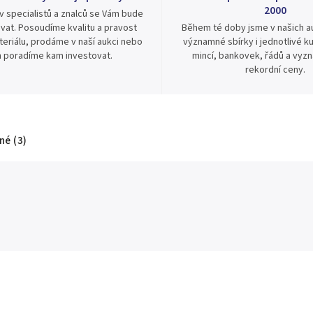
2000
v specialistů a znalců se Vám bude
vat. Posoudíme kvalitu a pravost
Během té doby jsme v našich au
eriálu, prodáme v naší aukci nebo
významné sbírky i jednotlivé ku
 poradíme kam investovat.
mincí, bankovek, řádů a vyz
rekordní ceny.
é (3)