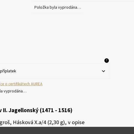
Položka byla vyprodána…
?
více o certifikátech AUREA
yla vyprodána…
v II. Jagellonský (1471 - 1516)
groš, Hásková X.a/4 (2,30 g), v opise
LAVS místo
W
LASISLAVS a BOE
N
IE místo