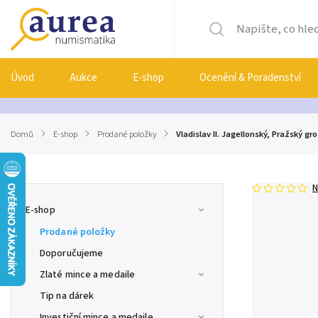
Úvod
Aukce
E-shop
Ocenění & Poradenství
Domů
/
E-shop
/
Prodané položky
/
Vladislav II. Jagellonský, Pražský gr
N
E-shop
Prodané položky
Doporučujeme
Zlaté mince a medaile
Tip na dárek
Investiční mince a medaile