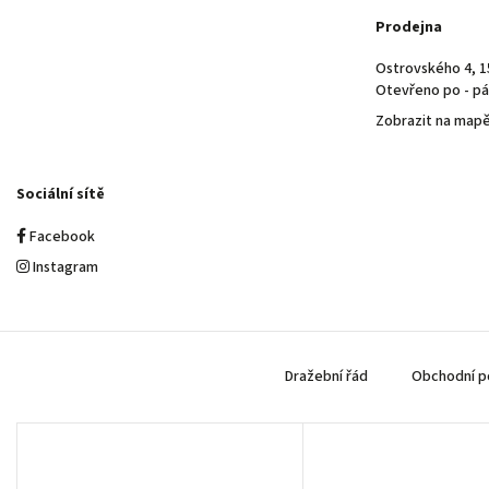
Prodejna
Ostrovského 4, 1
Otevřeno po - pá 
Zobrazit na map
Sociální sítě
Facebook
Instagram
Dražební řád
Obchodní p