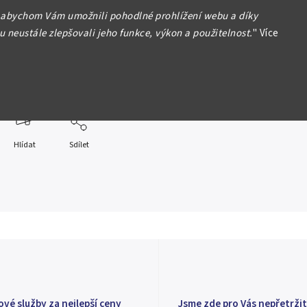
 abychom Vám umožnili pohodlné prohlížení webu a díky
 neustále zlepšovali jeho funkce, výkon a použitelnost.
"
Více
ížek, jinak krásný
formace
Hlídat
Sdílet
ové služby za nejlepší ceny
Jsme zde pro Vás nepřetržit