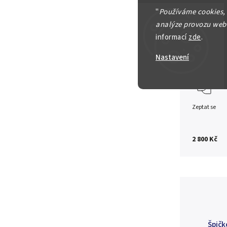
BOE
M
IE
"
Používáme cookies,
analýze provozu webu
napr. stř
informací
zde
.
Detailní in
Nastavení
Zeptat se
2 800 Kč
Špičk