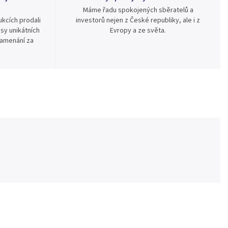
Máme řadu spokojených sběratelů a
kcích prodali
investorů nejen z České republiky, ale i z
sy unikátních
Evropy a ze světa.
namenání za