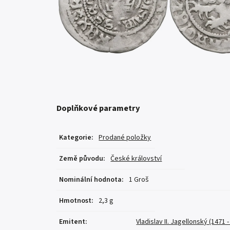
Doplňkové parametry
Kategorie
:
Prodané položky
Země původu
:
České království
Nominální hodnota
:
1 Groš
Hmotnost
:
2,3 g
Emitent
:
Vladislav II. Jagellonský (1471 