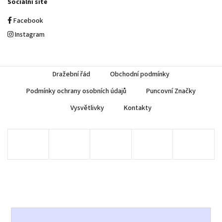
Sociální sítě
Facebook
Instagram
Dražební řád
Obchodní podmínky
Podmínky ochrany osobních údajů
Puncovní Značky
Vysvětlivky
Kontakty
Copyright 2026
AUREA Numismatika
. Všechna práva vyhrazena.
Upravit nastavení cookies