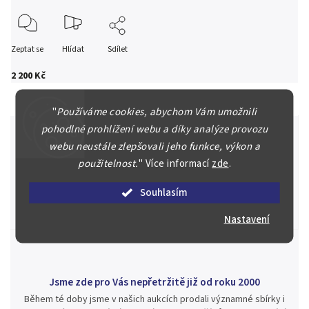
Zeptat se
Hlídat
Sdílet
2 200 Kč
"
Používáme cookies, abychom Vám umožnili
pohodlné prohlížení webu a díky analýze provozu
webu neustále zlepšovali jeho funkce, výkon a
použitelnost.
"
Více informací
zde
.
Špičkové služby za nejlepší ceny
Náš kolektiv specialistů a znalců se Vám bude plně věnovat.
Souhlasím
Posoudíme kvalitu a pravost Vašeho materiálu, prodáme v naší
aukci nebo Vám poradíme kam investovat.
Nastavení
Jsme zde pro Vás nepřetržitě již od roku 2000
Během té doby jsme v našich aukcích prodali významné sbírky i