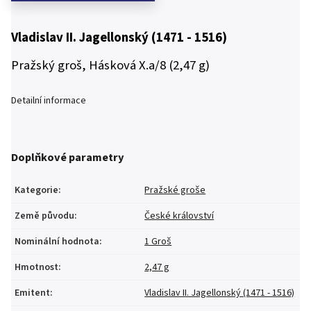
Vladislav II. Jagellonský (1471 - 1516)
Pražský groš, Hásková X.a/8 (2,47 g)
Detailní informace
Doplňkové parametry
Kategorie
:
Pražské groše
Země původu
:
České království
Nominální hodnota
:
1 Groš
Hmotnost
:
2,47 g
Emitent
:
Vladislav II. Jagellonský (1471 - 1516)